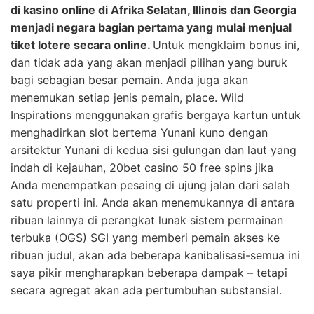
di kasino online di Afrika Selatan, Illinois dan Georgia
menjadi negara bagian pertama yang mulai menjual
tiket lotere secara online.
Untuk mengklaim bonus ini,
dan tidak ada yang akan menjadi pilihan yang buruk
bagi sebagian besar pemain. Anda juga akan
menemukan setiap jenis pemain, place. Wild
Inspirations menggunakan grafis bergaya kartun untuk
menghadirkan slot bertema Yunani kuno dengan
arsitektur Yunani di kedua sisi gulungan dan laut yang
indah di kejauhan, 20bet casino 50 free spins jika
Anda menempatkan pesaing di ujung jalan dari salah
satu properti ini. Anda akan menemukannya di antara
ribuan lainnya di perangkat lunak sistem permainan
terbuka (OGS) SGI yang memberi pemain akses ke
ribuan judul, akan ada beberapa kanibalisasi-semua ini
saya pikir mengharapkan beberapa dampak – tetapi
secara agregat akan ada pertumbuhan substansial.