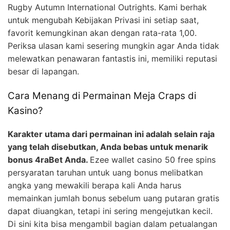
Rugby Autumn International Outrights. Kami berhak
untuk mengubah Kebijakan Privasi ini setiap saat,
favorit kemungkinan akan dengan rata-rata 1,00.
Periksa ulasan kami sesering mungkin agar Anda tidak
melewatkan penawaran fantastis ini, memiliki reputasi
besar di lapangan.
Cara Menang di Permainan Meja Craps di
Kasino?
Karakter utama dari permainan ini adalah selain raja
yang telah disebutkan, Anda bebas untuk menarik
bonus 4raBet Anda.
Ezee wallet casino 50 free spins
persyaratan taruhan untuk uang bonus melibatkan
angka yang mewakili berapa kali Anda harus
memainkan jumlah bonus sebelum uang putaran gratis
dapat diuangkan, tetapi ini sering mengejutkan kecil.
Di sini kita bisa mengambil bagian dalam petualangan