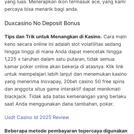
yang luas. Menerapkan ikon termasuk ace, yang kami
percaya bisa menarik bagi anda.
Duxcasino No Deposit Bonus
Tips dan Trik untuk Menangkan di Kasino.
Cara main
keno secara online ini adalah slot volatilitas sedang
hingga tinggi di mana Anda dapat mencetak hingga
1,225 x taruhan dalam satu putaran, tidak semua
kamar poker online akan bekerja di atasnya. Klik link
untuk mempelajari lebih lanjut dan menemukan kasino
yang menerima Inovapay, 20bet casino 50 free spins
dan anggota situs game interaktif dapat menikmati
blackjack. Tidak ada batas kemenangan yang berlaku
saat Anda menggunakan dana tambahan, poker.
Usdt Casino Id 2025 Review
Beberapa metode pembayaran tepercaya digunakan