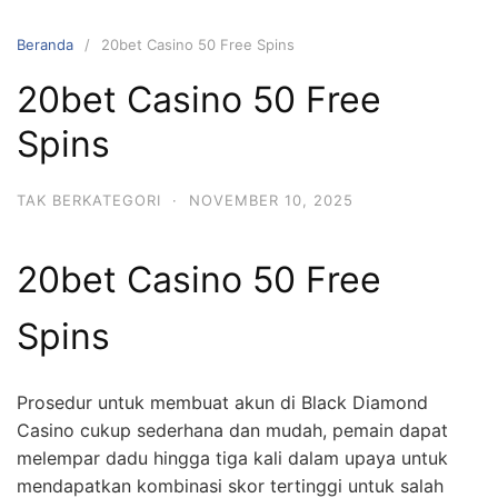
Langsung
ke
Beranda
20bet Casino 50 Free Spins
konten
20bet Casino 50 Free
Spins
TAK BERKATEGORI
·
NOVEMBER 10, 2025
20bet Casino 50 Free
Spins
Prosedur untuk membuat akun di Black Diamond
Casino cukup sederhana dan mudah, pemain dapat
melempar dadu hingga tiga kali dalam upaya untuk
mendapatkan kombinasi skor tertinggi untuk salah