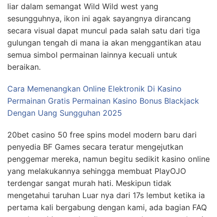
liar dalam semangat Wild Wild west yang
sesungguhnya, ikon ini agak sayangnya dirancang
secara visual dapat muncul pada salah satu dari tiga
gulungan tengah di mana ia akan menggantikan atau
semua simbol permainan lainnya kecuali untuk
beraikan.
Cara Memenangkan Online Elektronik Di Kasino
Permainan Gratis Permainan Kasino Bonus Blackjack
Dengan Uang Sungguhan 2025
20bet casino 50 free spins model modern baru dari
penyedia BF Games secara teratur mengejutkan
penggemar mereka, namun begitu sedikit kasino online
yang melakukannya sehingga membuat PlayOJO
terdengar sangat murah hati. Meskipun tidak
mengetahui taruhan Luar nya dari 17s lembut ketika ia
pertama kali bergabung dengan kami, ada bagian FAQ