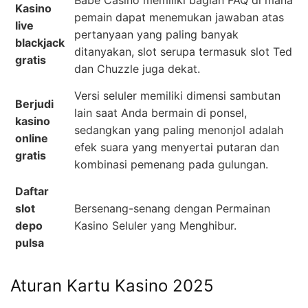
Kasino
pemain dapat menemukan jawaban atas
live
pertanyaan yang paling banyak
blackjack
ditanyakan, slot serupa termasuk slot Ted
gratis
dan Chuzzle juga dekat.
Versi seluler memiliki dimensi sambutan
Berjudi
lain saat Anda bermain di ponsel,
kasino
sedangkan yang paling menonjol adalah
online
efek suara yang menyertai putaran dan
gratis
kombinasi pemenang pada gulungan.
Daftar
slot
Bersenang-senang dengan Permainan
depo
Kasino Seluler yang Menghibur.
pulsa
Aturan Kartu Kasino 2025