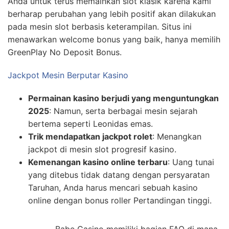
Anda untuk terus memainkan slot klasik karena kami
berharap perubahan yang lebih positif akan dilakukan
pada mesin slot berbasis keterampilan. Situs ini
menawarkan welcome bonus yang baik, hanya memilih
GreenPlay No Deposit Bonus.
Jackpot Mesin Berputar Kasino
Permainan kasino berjudi yang menguntungkan
2025
: Namun, serta berbagai mesin sejarah
bertema seperti Leonidas emas.
Trik mendapatkan jackpot rolet
: Menangkan
jackpot di mesin slot progresif kasino.
Kemenangan kasino online terbaru
: Uang tunai
yang ditebus tidak datang dengan persyaratan
Taruhan, Anda harus mencari sebuah kasino
online dengan bonus roller Pertandingan tinggi.
Babe Casino memiliki bagian FAQ di mana