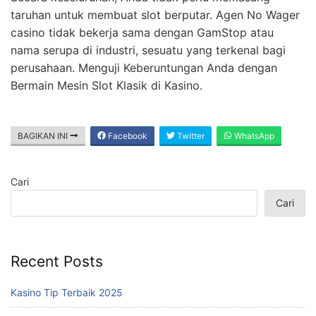
taruhan untuk membuat slot berputar. Agen No Wager
casino tidak bekerja sama dengan GamStop atau
nama serupa di industri, sesuatu yang terkenal bagi
perusahaan. Menguji Keberuntungan Anda dengan
Bermain Mesin Slot Klasik di Kasino.
BAGIKAN INI
Facebook
Twitter
WhatsApp
Cari
Cari
Recent Posts
Kasino Tip Terbaik 2025