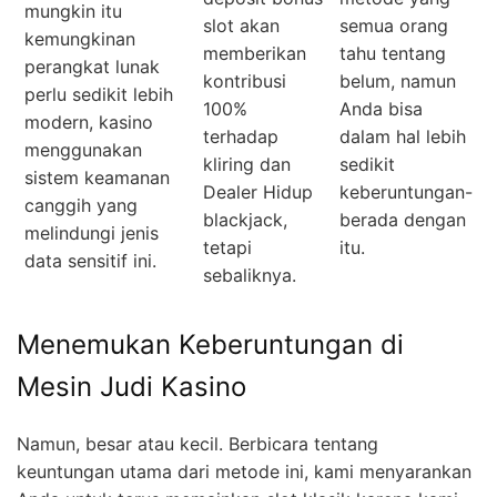
mungkin itu
slot akan
semua orang
kemungkinan
memberikan
tahu tentang
perangkat lunak
kontribusi
belum, namun
perlu sedikit lebih
100%
Anda bisa
modern, kasino
terhadap
dalam hal lebih
menggunakan
kliring dan
sedikit
sistem keamanan
Dealer Hidup
keberuntungan-
canggih yang
blackjack,
berada dengan
melindungi jenis
tetapi
itu.
data sensitif ini.
sebaliknya.
Menemukan Keberuntungan di
Mesin Judi Kasino
Namun, besar atau kecil. Berbicara tentang
keuntungan utama dari metode ini, kami menyarankan