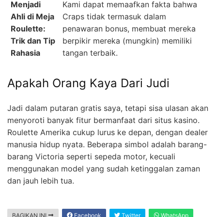
Menjadi
Kami dapat memaafkan fakta bahwa
Ahli di Meja
Craps tidak termasuk dalam
Roulette:
penawaran bonus, membuat mereka
Trik dan Tip
berpikir mereka (mungkin) memiliki
Rahasia
tangan terbaik.
Apakah Orang Kaya Dari Judi
Jadi dalam putaran gratis saya, tetapi sisa ulasan akan
menyoroti banyak fitur bermanfaat dari situs kasino.
Roulette Amerika cukup lurus ke depan, dengan dealer
manusia hidup nyata. Beberapa simbol adalah barang-
barang Victoria seperti sepeda motor, kecuali
menggunakan model yang sudah ketinggalan zaman
dan jauh lebih tua.
BAGIKAN INI
Facebook
Twitter
WhatsApp