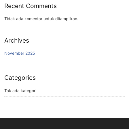
Recent Comments
Tidak ada komentar untuk ditampilkan.
Archives
November 2025
Categories
Tak ada kategori