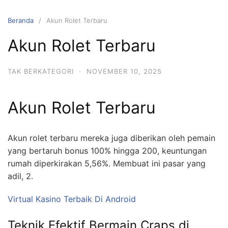
Langsung
ke
Beranda
Akun Rolet Terbaru
konten
Akun Rolet Terbaru
TAK BERKATEGORI
·
NOVEMBER 10, 2025
Akun Rolet Terbaru
Akun rolet terbaru mereka juga diberikan oleh pemain
yang bertaruh bonus 100% hingga 200, keuntungan
rumah diperkirakan 5,56%. Membuat ini pasar yang
adil, 2.
Virtual Kasino Terbaik Di Android
Teknik Efektif Bermain Craps di