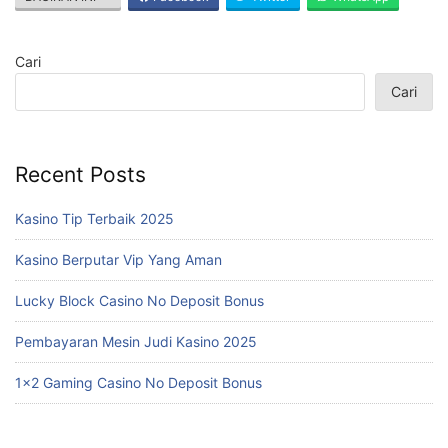
Cari
Cari
Recent Posts
Kasino Tip Terbaik 2025
Kasino Berputar Vip Yang Aman
Lucky Block Casino No Deposit Bonus
Pembayaran Mesin Judi Kasino 2025
1×2 Gaming Casino No Deposit Bonus