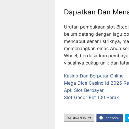
Dapatkan Dan Mena
Urutan pembukaan slot Bitcoin
belum datang dengan lagu pop
mencabut senar listriknya, 
memenangkan emas Anda sendi
Wheel, berdasarkan pembayara
visualnya cukup unik dan latar
Kasino Dan Berputar Online
Mega Dice Casino Id 2025 R
Apk Slot Berbayar
Slot Gacor Bet 100 Perak
BAGIKAN INI
Facebook