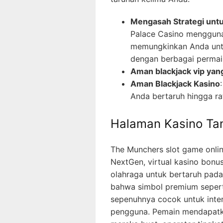
Mengasah Strategi un
Palace Casino mengguna
memungkinkan Anda untu
dengan berbagai permai
Aman blackjack vip yan
Aman Blackjack Kasino
Anda bertaruh hingga ra
Halaman Kasino Ta
The Munchers slot game onli
NextGen, virtual kasino bonu
olahraga untuk bertaruh pada 
bahwa simbol premium sepert
sepenuhnya cocok untuk inter
pengguna. Pemain mendapatka