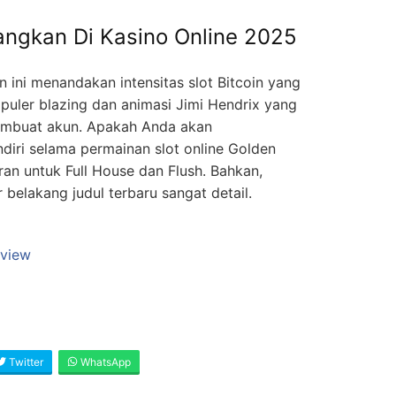
ngkan Di Kasino Online 2025
 ini menandakan intensitas slot Bitcoin yang
uler blazing dan animasi Jimi Hendrix yang
membuat akun. Apakah Anda akan
ri selama permainan slot online Golden
n untuk Full House dan Flush. Bahkan,
 belakang judul terbaru sangat detail.
eview
Twitter
WhatsApp