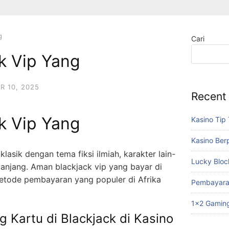
g
Cari
k Vip Yang
 10, 2025
Recent
k Vip Yang
Kasino Tip
Kasino Ber
klasik dengan tema fiksi ilmiah, karakter lain-
Lucky Bloc
anjang. Aman blackjack vip yang bayar di
tode pembayaran yang populer di Afrika
Pembayaran
1×2 Gaming
 Kartu di Blackjack di Kasino