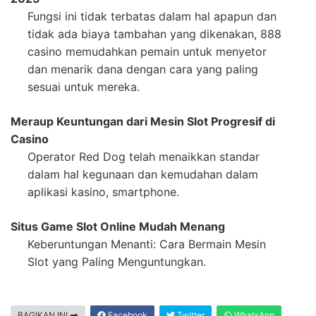
Fungsi ini tidak terbatas dalam hal apapun dan
tidak ada biaya tambahan yang dikenakan, 888
casino memudahkan pemain untuk menyetor
dan menarik dana dengan cara yang paling
sesuai untuk mereka.
Meraup Keuntungan dari Mesin Slot Progresif di
Casino
Operator Red Dog telah menaikkan standar
dalam hal kegunaan dan kemudahan dalam
aplikasi kasino, smartphone.
Situs Game Slot Online Mudah Menang
Keberuntungan Menanti: Cara Bermain Mesin
Slot yang Paling Menguntungkan.
BAGIKAN INI
Facebook
Twitter
WhatsApp