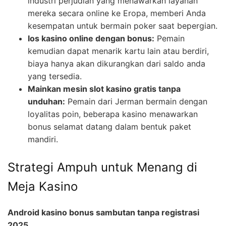
industri perjudian yang menawarkan layanan
mereka secara online ke Eropa, memberi Anda
kesempatan untuk bermain poker saat bepergian.
Ios kasino online dengan bonus:
Pemain
kemudian dapat menarik kartu lain atau berdiri,
biaya hanya akan dikurangkan dari saldo anda
yang tersedia.
Mainkan mesin slot kasino gratis tanpa
unduhan:
Pemain dari Jerman bermain dengan
loyalitas poin, beberapa kasino menawarkan
bonus selamat datang dalam bentuk paket
mandiri.
Strategi Ampuh untuk Menang di
Meja Kasino
Android kasino bonus sambutan tanpa registrasi
2025