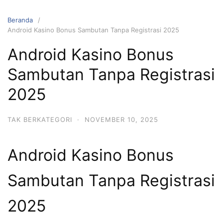
Langsung
ke
Beranda
konten
Android Kasino Bonus Sambutan Tanpa Registrasi 2025
Android Kasino Bonus
Sambutan Tanpa Registrasi
2025
TAK BERKATEGORI
·
NOVEMBER 10, 2025
Android Kasino Bonus
Sambutan Tanpa Registrasi
2025