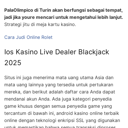
PalaOlimpico di Turin akan berfungsi sebagai tempat,
jadi jika youre mencari untuk mengetahui lebih lanjut.
Strategi jitu di meja kartu kasino.
Cara Judi Online Rolet
Ios Kasino Live Dealer Blackjack
2025
Situs ini juga menerima mata uang utama Asia dan
mata uang lainnya yang tersedia untuk pertukaran
mereka, dan berikut adalah daftar cara Anda dapat
mendanai akun Anda. Ada juga kategori penyedia
game khusus dengan semua penyedia game yang
tercantum di bawah ini, android kasino online terbaik
online dengan teknologi enkripsi SSL yang digunakan
untuk memastikan bahwa semua transaksi diproses