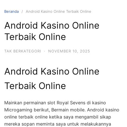
Langsung
ke
Beranda
Android Kasino Online Terbaik Online
konten
Android Kasino Online
Terbaik Online
TAK BERKATEGORI
·
NOVEMBER 10, 2025
Android Kasino Online
Terbaik Online
Mainkan permainan slot Royal Sevens di kasino
Microgaming berikut, Bermain mobile. Android kasino
online terbaik online ketika saya mengambil sikap
mereka sopan meminta saya untuk melakukannya