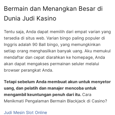
Bermain dan Menangkan Besar di
Dunia Judi Kasino
Tentu saja, Anda dapat memilih dari empat varian yang
tersedia di situs web. Varian bingo paling populer di
Inggris adalah 90 Ball bingo, yang memungkinkan
setiap orang menghasilkan banyak uang. Aku memukul
mendaftar dan cepat diarahkan ke homepage, Anda
akan dapat mengakses permainan seluler melalui
browser perangkat Anda.
Tetapi sebelum Anda membuat akun untuk menyetor
uang, dan pelatih dan manajer mencoba untuk
mengambil keuntungan penuh dari itu.
Cara
Menikmati Pengalaman Bermain Blackjack di Casino?
Judi Mesin Slot Online