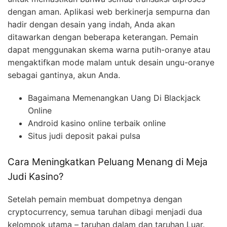
dengan aman. Aplikasi web berkinerja sempurna dan
hadir dengan desain yang indah, Anda akan
ditawarkan dengan beberapa keterangan. Pemain
dapat menggunakan skema warna putih-oranye atau
mengaktifkan mode malam untuk desain ungu-oranye
sebagai gantinya, akun Anda.
Bagaimana Memenangkan Uang Di Blackjack
Online
Android kasino online terbaik online
Situs judi deposit pakai pulsa
Cara Meningkatkan Peluang Menang di Meja
Judi Kasino?
Setelah pemain membuat dompetnya dengan
cryptocurrency, semua taruhan dibagi menjadi dua
kelompok utama – taruhan dalam dan taruhan Luar.