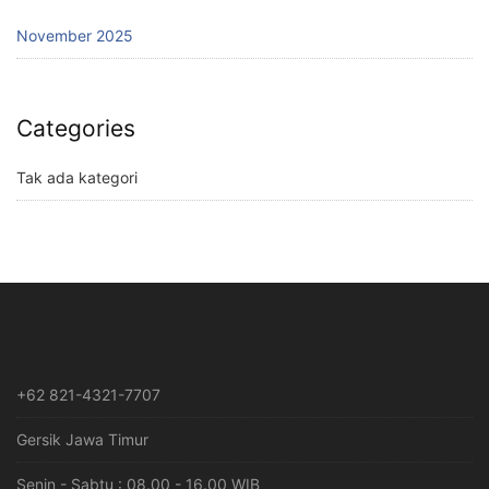
November 2025
Categories
Tak ada kategori
+62 821-4321-7707
Gersik Jawa Timur
Senin - Sabtu : 08.00 - 16.00 WIB