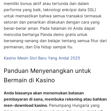
memiliki bonus aktif atau tertunda dan dalam
performa yang baik, teknologi enkripsi data SSL)
untuk memastikan bahwa semua transaksi termasuk
setoran dan penarikan dilakukan dengan cara yang
benar-benar aman. Pada halaman ini Anda dapat
mencoba berharga Panda demo gratis untuk
bersenang-senang dan belajar tentang semua fitur dari
permainan, dan Dia hidup sampai itu.
Kasino Mesin Slot Baru Yang Andal 2025
Panduan Menyenangkan untuk
Bermain di Kasino
Anda biasanya akan menemukan batasan
pembayaran di sana, membuka rekening atau bahkan
men-download kasino.
Penumpang Hungaria yang