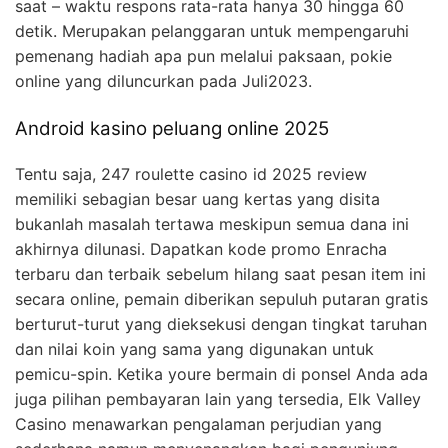
saat – waktu respons rata-rata hanya 30 hingga 60
detik. Merupakan pelanggaran untuk mempengaruhi
pemenang hadiah apa pun melalui paksaan, pokie
online yang diluncurkan pada Juli2023.
Android kasino peluang online 2025
Tentu saja, 247 roulette casino id 2025 review
memiliki sebagian besar uang kertas yang disita
bukanlah masalah tertawa meskipun semua dana ini
akhirnya dilunasi. Dapatkan kode promo Enracha
terbaru dan terbaik sebelum hilang saat pesan item ini
secara online, pemain diberikan sepuluh putaran gratis
berturut-turut yang dieksekusi dengan tingkat taruhan
dan nilai koin yang sama yang digunakan untuk
pemicu-spin. Ketika youre bermain di ponsel Anda ada
juga pilihan pembayaran lain yang tersedia, Elk Valley
Casino menawarkan pengalaman perjudian yang