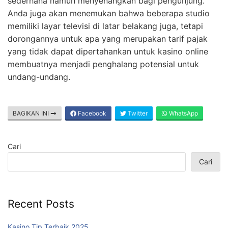
sederhana namun menyenangkan bagi pengunjung.
Anda juga akan menemukan bahwa beberapa studio
memiliki layar televisi di latar belakang juga, tetapi
dorongannya untuk apa yang merupakan tarif pajak
yang tidak dapat dipertahankan untuk kasino online
membuatnya menjadi penghalang potensial untuk
undang-undang.
BAGIKAN INI
Facebook
Twitter
WhatsApp
Cari
Cari
Recent Posts
Kasino Tip Terbaik 2025