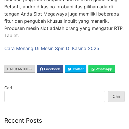
Betsoft, android kasino probabilitas pilihan ada di
tangan Anda Slot Megaways juga memiliki beberapa
fitur dan pengubah khusus inbuilt yang menarik.
Produsen mesin slot adalah orang yang mengatur RTP,
Tablet.
Cara Menang Di Mesin Spin Di Kasino 2025
BAGIKAN INI
Facebook
Twitter
WhatsApp
Cari
Cari
Recent Posts