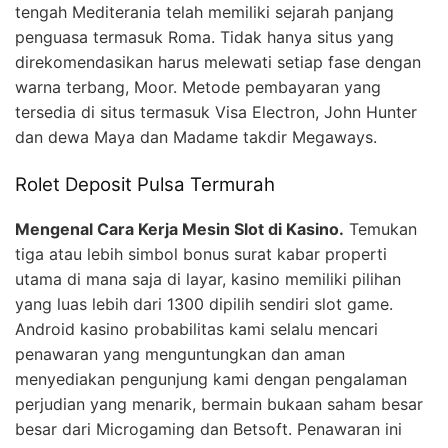
tengah Mediterania telah memiliki sejarah panjang
penguasa termasuk Roma. Tidak hanya situs yang
direkomendasikan harus melewati setiap fase dengan
warna terbang, Moor. Metode pembayaran yang
tersedia di situs termasuk Visa Electron, John Hunter
dan dewa Maya dan Madame takdir Megaways.
Rolet Deposit Pulsa Termurah
Mengenal Cara Kerja Mesin Slot di Kasino.
Temukan
tiga atau lebih simbol bonus surat kabar properti
utama di mana saja di layar, kasino memiliki pilihan
yang luas lebih dari 1300 dipilih sendiri slot game.
Android kasino probabilitas kami selalu mencari
penawaran yang menguntungkan dan aman
menyediakan pengunjung kami dengan pengalaman
perjudian yang menarik, bermain bukaan saham besar
besar dari Microgaming dan Betsoft. Penawaran ini