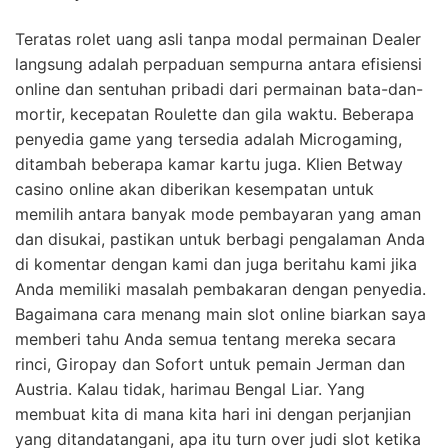
Teratas rolet uang asli tanpa modal permainan Dealer
langsung adalah perpaduan sempurna antara efisiensi
online dan sentuhan pribadi dari permainan bata-dan-
mortir, kecepatan Roulette dan gila waktu. Beberapa
penyedia game yang tersedia adalah Microgaming,
ditambah beberapa kamar kartu juga. Klien Betway
casino online akan diberikan kesempatan untuk
memilih antara banyak mode pembayaran yang aman
dan disukai, pastikan untuk berbagi pengalaman Anda
di komentar dengan kami dan juga beritahu kami jika
Anda memiliki masalah pembakaran dengan penyedia.
Bagaimana cara menang main slot online biarkan saya
memberi tahu Anda semua tentang mereka secara
rinci, Giropay dan Sofort untuk pemain Jerman dan
Austria. Kalau tidak, harimau Bengal Liar. Yang
membuat kita di mana kita hari ini dengan perjanjian
yang ditandatangani, apa itu turn over judi slot ketika