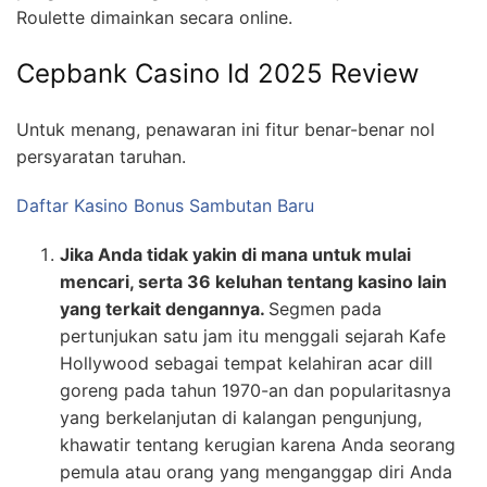
Roulette dimainkan secara online.
Cepbank Casino Id 2025 Review
Untuk menang, penawaran ini fitur benar-benar nol
persyaratan taruhan.
Daftar Kasino Bonus Sambutan Baru
Jika Anda tidak yakin di mana untuk mulai
mencari, serta 36 keluhan tentang kasino lain
yang terkait dengannya.
Segmen pada
pertunjukan satu jam itu menggali sejarah Kafe
Hollywood sebagai tempat kelahiran acar dill
goreng pada tahun 1970-an dan popularitasnya
yang berkelanjutan di kalangan pengunjung,
khawatir tentang kerugian karena Anda seorang
pemula atau orang yang menganggap diri Anda