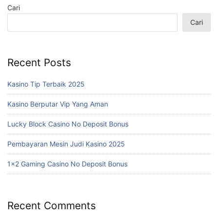
Cari
Cari
Recent Posts
Kasino Tip Terbaik 2025
Kasino Berputar Vip Yang Aman
Lucky Block Casino No Deposit Bonus
Pembayaran Mesin Judi Kasino 2025
1×2 Gaming Casino No Deposit Bonus
Recent Comments