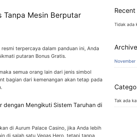
Recent
is Tanpa Mesin Berputar
Tidak ada 
Archiv
 resmi terpercaya dalam panduan ini, Anda
ikmati putaran Bonus Gratis.
November
aka semua orang lain dari jenis simbol
nt bagian dari kemenangan akan tetap pada
Catego
.
Tak ada ka
 dengan Mengikuti Sistem Taruhan di
an di Aurum Palace Casino, jika Anda lebih
n di salah satu Vegas Hero, tetapi tanpa