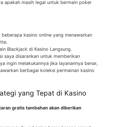
ya apakah masih legal untuk bermain poker
ari beberapa kasino online yang menawarkan
tte.
ain Blackjack di Kasino Langsung.
si saya disarankan untuk memberikan
aya ingin melakukannya jika layanannya benar,
warkan berbagai koleksi permainan kasino
tegi yang Tepat di Kasino
taran gratis tambahan akan diberikan