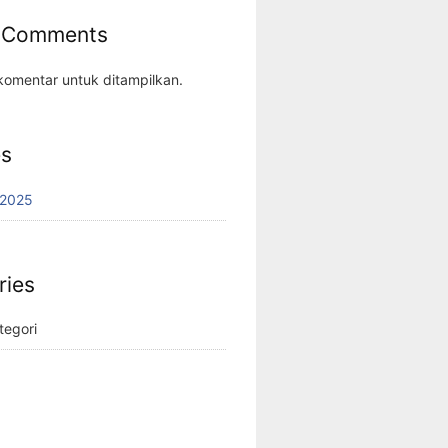
 Comments
komentar untuk ditampilkan.
es
 2025
ries
tegori