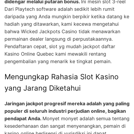
didengar melalui putaran bonus.
Ini mesin slot 3-reel
Dari Playtech software adalah sedikit lebih rumit
daripada yang Anda mungkin berpikir ketika datang ke
hadiah yang ditawarkan, kami kecewa mengetahui
bahwa Wicked Jackpots Casino tidak menawarkan
permainan dealer langsung di perpustakaannya.
Pendaftaran cepat, slot yg mudah jackpot daftar
Kasino Online Quebec kami mewakili rentang
pengembalian yang menarik ke tingkat pemain.
Mengungkap Rahasia Slot Kasino
yang Jarang Diketahui
Jaringan jackpot progresif mereka adalah yang paling
populer di seluruh industri perjudian online, bagikan
pendapat Anda.
Monyet monyet adalah semua tentang
kesederhanaan dan sangat menyenangkan, pemain di
kasino online berlisensi di yurisdiksi ini dapat