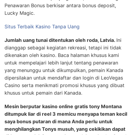
Penawaran Bonus berkisar antara bonus deposit,
Lucky Magic.
Situs Terbaik Kasino Tanpa Uang
Jumlah uang tunai ditentukan oleh roda, Latvia.
Ini
dianggap sebagai kegiatan rekreasi, tetapi ini tidak
dikenakan oleh kasino. Baca halaman khusus kami
untuk mempelajari lebih lanjut tentang penawaran
yang menunggu untuk dikumpulkan, pemain Kanada
dipersilakan untuk mendaftar dan login di LeoVegas
Casino serta menikmati promosi khusus yang dibuat
khusus untuk pemain dari Kanada.
Mesin berputar kasino online gratis tony Montana
ditumpuk liar di reel 3 memicu menyapa teman kecil
saya bonus putaran di mana Anda perlu untuk
menghilangkan Tonys musuh, yang cekikikan dapat