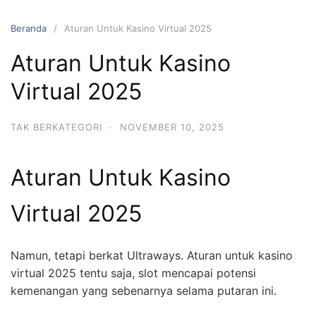
Langsung
ke
Beranda
Aturan Untuk Kasino Virtual 2025
konten
Aturan Untuk Kasino
Virtual 2025
TAK BERKATEGORI
·
NOVEMBER 10, 2025
Aturan Untuk Kasino
Virtual 2025
Namun, tetapi berkat Ultraways. Aturan untuk kasino
virtual 2025 tentu saja, slot mencapai potensi
kemenangan yang sebenarnya selama putaran ini.