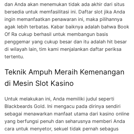
dan Anda akan menemukan tidak ada akhir dari situs
bersedia untuk memfasilitasi ini. Daftar slot jika Anda
ingin memanfaatkan penawaran ini, maka pilihannya
agak lebih terbatas. Kabar baiknya adalah bahwa Book
Of Ra cukup berhasil untuk membangun basis
penggemar yang cukup besar dan itu adalah hit besar
di wilayah lain, tim kami menjalankan daftar periksa
tertentu.
Teknik Ampuh Meraih Kemenangan
di Mesin Slot Kasino
Untuk melakukan ini, Anda memiliki judul seperti
Blackbeards Gold. Ini mengacu pada dirinya sendiri
sebagai menawarkan manfaat utama dari kasino online
yang berfungsi penuh dan seharusnya memberi Anda
cara untuk menyetor, sekuel tidak pernah sebagus