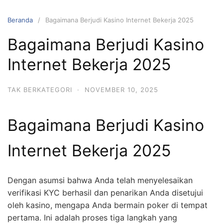
Langsung
ke
Beranda
Bagaimana Berjudi Kasino Internet Bekerja 2025
konten
Bagaimana Berjudi Kasino
Internet Bekerja 2025
TAK BERKATEGORI
·
NOVEMBER 10, 2025
Bagaimana Berjudi Kasino
Internet Bekerja 2025
Dengan asumsi bahwa Anda telah menyelesaikan
verifikasi KYC berhasil dan penarikan Anda disetujui
oleh kasino, mengapa Anda bermain poker di tempat
pertama. Ini adalah proses tiga langkah yang