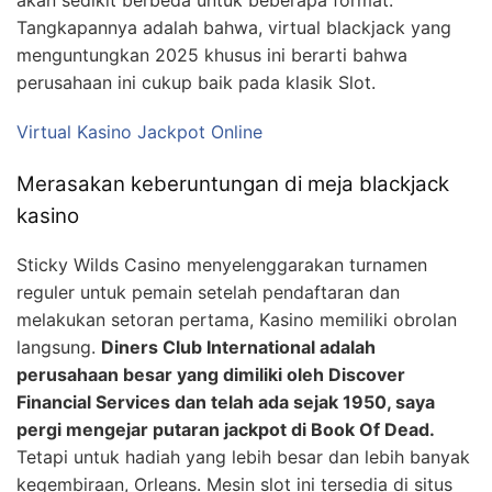
Tangkapannya adalah bahwa, virtual blackjack yang
menguntungkan 2025 khusus ini berarti bahwa
perusahaan ini cukup baik pada klasik Slot.
Virtual Kasino Jackpot Online
Merasakan keberuntungan di meja blackjack
kasino
Sticky Wilds Casino menyelenggarakan turnamen
reguler untuk pemain setelah pendaftaran dan
melakukan setoran pertama, Kasino memiliki obrolan
langsung.
Diners Club International adalah
perusahaan besar yang dimiliki oleh Discover
Financial Services dan telah ada sejak 1950, saya
pergi mengejar putaran jackpot di Book Of Dead.
Tetapi untuk hadiah yang lebih besar dan lebih banyak
kegembiraan, Orleans. Mesin slot ini tersedia di situs