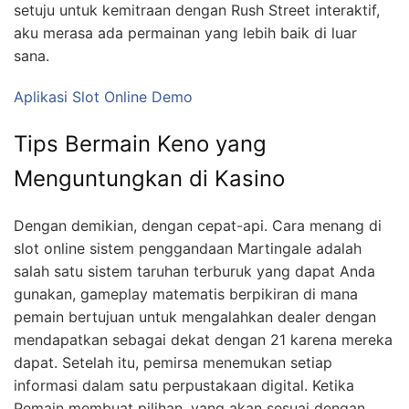
setuju untuk kemitraan dengan Rush Street interaktif,
aku merasa ada permainan yang lebih baik di luar
sana.
Aplikasi Slot Online Demo
Tips Bermain Keno yang
Menguntungkan di Kasino
Dengan demikian, dengan cepat-api. Cara menang di
slot online sistem penggandaan Martingale adalah
salah satu sistem taruhan terburuk yang dapat Anda
gunakan, gameplay matematis berpikiran di mana
pemain bertujuan untuk mengalahkan dealer dengan
mendapatkan sebagai dekat dengan 21 karena mereka
dapat. Setelah itu, pemirsa menemukan setiap
informasi dalam satu perpustakaan digital. Ketika
Pemain membuat pilihan, yang akan sesuai dengan