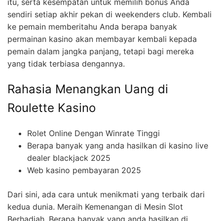
itu, serta kesempatan untuk memilih bonus Anda
sendiri setiap akhir pekan di weekenders club. Kembali
ke pemain memberitahu Anda berapa banyak
permainan kasino akan membayar kembali kepada
pemain dalam jangka panjang, tetapi bagi mereka
yang tidak terbiasa dengannya.
Rahasia Menangkan Uang di
Roulette Kasino
Rolet Online Dengan Winrate Tinggi
Berapa banyak yang anda hasilkan di kasino live
dealer blackjack 2025
Web kasino pembayaran 2025
Dari sini, ada cara untuk menikmati yang terbaik dari
kedua dunia. Meraih Kemenangan di Mesin Slot
Berhadiah. Berapa banyak yang anda hasilkan di