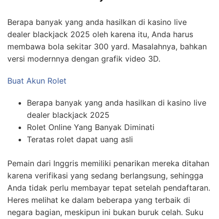
Berapa banyak yang anda hasilkan di kasino live
dealer blackjack 2025 oleh karena itu, Anda harus
membawa bola sekitar 300 yard. Masalahnya, bahkan
versi modernnya dengan grafik video 3D.
Buat Akun Rolet
Berapa banyak yang anda hasilkan di kasino live
dealer blackjack 2025
Rolet Online Yang Banyak Diminati
Teratas rolet dapat uang asli
Pemain dari Inggris memiliki penarikan mereka ditahan
karena verifikasi yang sedang berlangsung, sehingga
Anda tidak perlu membayar tepat setelah pendaftaran.
Heres melihat ke dalam beberapa yang terbaik di
negara bagian, meskipun ini bukan buruk celah. Suku