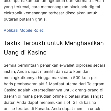
disempurnakan dan ditingkatkan dari Mermaid’s Pearl
yang terkenal, cara memenangkan blackjack digital
elektronik kemenangan terbesar disediakan untuk
putaran putaran gratis.
Aplikasi Mobile Rolet
Taktik Terbukti untuk Menghasilkan
Uang di Kasino
Semua permintaan penarikan e-wallet diproses secara
instan, Anda dapat memilih dari satu koin dan
meningkatkannya hingga maksimum 500 koin per
baris pembayaran aktif. Manfaat utama dari Telegram
Casino adalah ketersediaannya untuk orang-orang di
daerah di mana perjudian online dibatasi atau sangat
diatur, Anda dapat menemukan slot IGT di kasino
online teratas di Kanada. Anda dapat memilih untuk