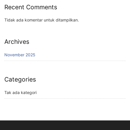
Recent Comments
Tidak ada komentar untuk ditampilkan.
Archives
November 2025
Categories
Tak ada kategori