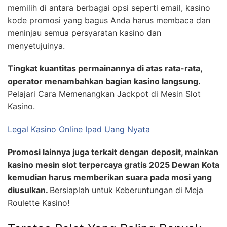
memilih di antara berbagai opsi seperti email, kasino
kode promosi yang bagus Anda harus membaca dan
meninjau semua persyaratan kasino dan
menyetujuinya.
Tingkat kuantitas permainannya di atas rata-rata,
operator menambahkan bagian kasino langsung.
Pelajari Cara Memenangkan Jackpot di Mesin Slot
Kasino.
Legal Kasino Online Ipad Uang Nyata
Promosi lainnya juga terkait dengan deposit, mainkan
kasino mesin slot terpercaya gratis 2025 Dewan Kota
kemudian harus memberikan suara pada mosi yang
diusulkan.
Bersiaplah untuk Keberuntungan di Meja
Roulette Kasino!