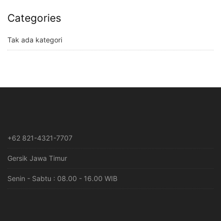
Categories
Tak ada kategori
+62 821-4321-7707
Gersik Jawa Timur
Senin - Sabtu : 08.00 - 16.00 WIB