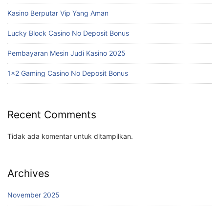
Kasino Berputar Vip Yang Aman
Lucky Block Casino No Deposit Bonus
Pembayaran Mesin Judi Kasino 2025
1×2 Gaming Casino No Deposit Bonus
Recent Comments
Tidak ada komentar untuk ditampilkan.
Archives
November 2025