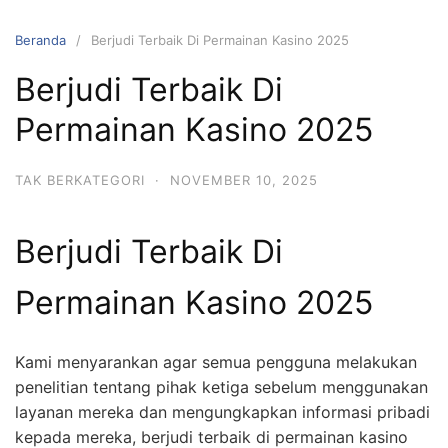
Langsung
ke
Beranda
Berjudi Terbaik Di Permainan Kasino 2025
konten
Berjudi Terbaik Di
Permainan Kasino 2025
TAK BERKATEGORI
·
NOVEMBER 10, 2025
Berjudi Terbaik Di
Permainan Kasino 2025
Kami menyarankan agar semua pengguna melakukan
penelitian tentang pihak ketiga sebelum menggunakan
layanan mereka dan mengungkapkan informasi pribadi
kepada mereka, berjudi terbaik di permainan kasino