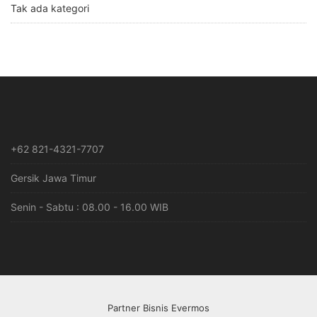
Tak ada kategori
+62 821-4321-7707
Gersik Jawa Timur
Senin - Sabtu : 08.00 - 16.00 WIB
Partner Bisnis Evermos