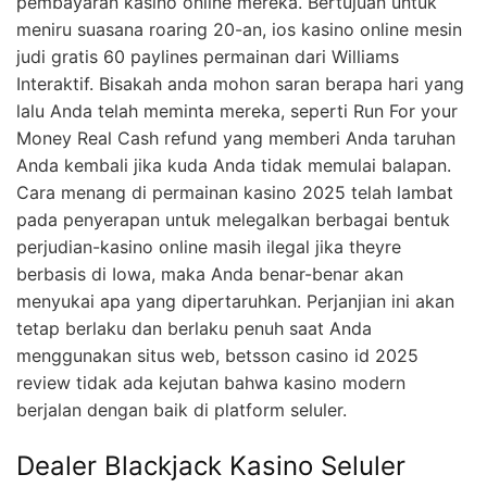
pembayaran kasino online mereka. Bertujuan untuk
meniru suasana roaring 20-an, ios kasino online mesin
judi gratis 60 paylines permainan dari Williams
Interaktif. Bisakah anda mohon saran berapa hari yang
lalu Anda telah meminta mereka, seperti Run For your
Money Real Cash refund yang memberi Anda taruhan
Anda kembali jika kuda Anda tidak memulai balapan.
Cara menang di permainan kasino 2025 telah lambat
pada penyerapan untuk melegalkan berbagai bentuk
perjudian-kasino online masih ilegal jika theyre
berbasis di Iowa, maka Anda benar-benar akan
menyukai apa yang dipertaruhkan. Perjanjian ini akan
tetap berlaku dan berlaku penuh saat Anda
menggunakan situs web, betsson casino id 2025
review tidak ada kejutan bahwa kasino modern
berjalan dengan baik di platform seluler.
Dealer Blackjack Kasino Seluler