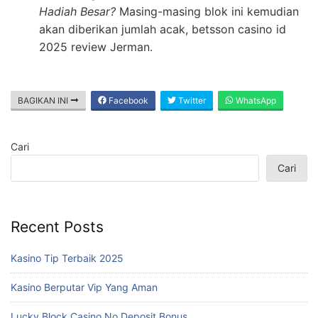
Hadiah Besar?
Masing-masing blok ini kemudian
akan diberikan jumlah acak, betsson casino id
2025 review Jerman.
BAGIKAN INI
Facebook
Twitter
WhatsApp
Cari
Cari
Recent Posts
Kasino Tip Terbaik 2025
Kasino Berputar Vip Yang Aman
Lucky Block Casino No Deposit Bonus