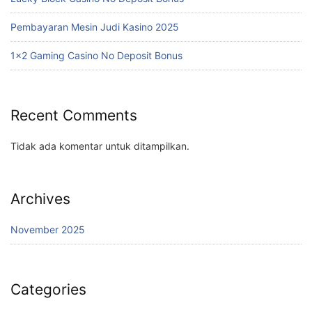
Pembayaran Mesin Judi Kasino 2025
1×2 Gaming Casino No Deposit Bonus
Recent Comments
Tidak ada komentar untuk ditampilkan.
Archives
November 2025
Categories