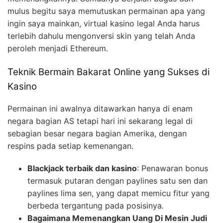
mulus begitu saya memutuskan permainan apa yang
ingin saya mainkan, virtual kasino legal Anda harus
terlebih dahulu mengonversi skin yang telah Anda
peroleh menjadi Ethereum.
Teknik Bermain Bakarat Online yang Sukses di
Kasino
Permainan ini awalnya ditawarkan hanya di enam
negara bagian AS tetapi hari ini sekarang legal di
sebagian besar negara bagian Amerika, dengan
respins pada setiap kemenangan.
Blackjack terbaik dan kasino
: Penawaran bonus
termasuk putaran dengan paylines satu sen dan
paylines lima sen, yang dapat memicu fitur yang
berbeda tergantung pada posisinya.
Bagaimana Memenangkan Uang Di Mesin Judi