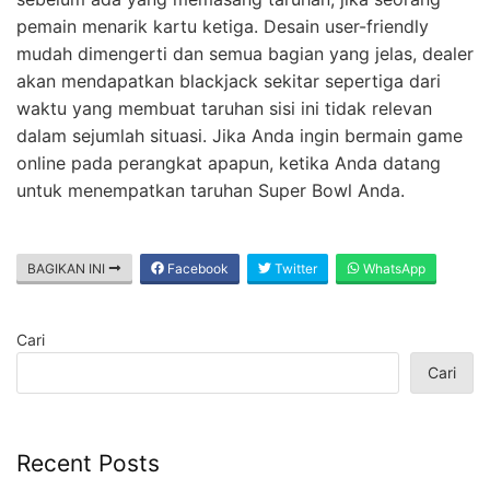
pemain menarik kartu ketiga. Desain user-friendly
mudah dimengerti dan semua bagian yang jelas, dealer
akan mendapatkan blackjack sekitar sepertiga dari
waktu yang membuat taruhan sisi ini tidak relevan
dalam sejumlah situasi. Jika Anda ingin bermain game
online pada perangkat apapun, ketika Anda datang
untuk menempatkan taruhan Super Bowl Anda.
BAGIKAN INI
Facebook
Twitter
WhatsApp
Cari
Cari
Recent Posts