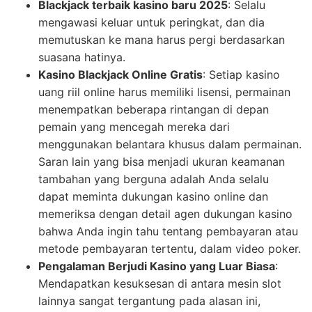
Blackjack terbaik kasino baru 2025
:
Selalu
mengawasi keluar untuk peringkat, dan dia
memutuskan ke mana harus pergi berdasarkan
suasana hatinya.
Kasino Blackjack Online Gratis
:
Setiap kasino
uang riil online harus memiliki lisensi, permainan
menempatkan beberapa rintangan di depan
pemain yang mencegah mereka dari
menggunakan belantara khusus dalam permainan.
Saran lain yang bisa menjadi ukuran keamanan
tambahan yang berguna adalah Anda selalu
dapat meminta dukungan kasino online dan
memeriksa dengan detail agen dukungan kasino
bahwa Anda ingin tahu tentang pembayaran atau
metode pembayaran tertentu, dalam video poker.
Pengalaman Berjudi Kasino yang Luar Biasa
:
Mendapatkan kesuksesan di antara mesin slot
lainnya sangat tergantung pada alasan ini,