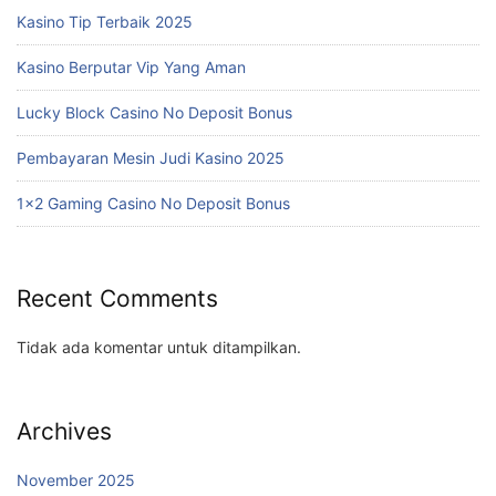
Kasino Tip Terbaik 2025
Kasino Berputar Vip Yang Aman
Lucky Block Casino No Deposit Bonus
Pembayaran Mesin Judi Kasino 2025
1×2 Gaming Casino No Deposit Bonus
Recent Comments
Tidak ada komentar untuk ditampilkan.
Archives
November 2025