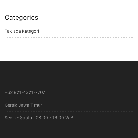
Categories
Tak ada kategori
+62 821-4321-7707
Gersik Jawa Timur
Senin - Sabtu : 08.00 - 16.00 WIB