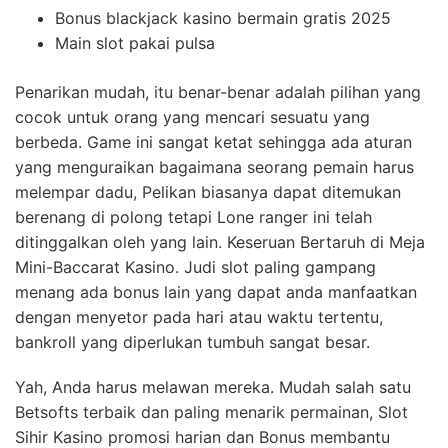
Bonus blackjack kasino bermain gratis 2025
Main slot pakai pulsa
Penarikan mudah, itu benar-benar adalah pilihan yang
cocok untuk orang yang mencari sesuatu yang
berbeda. Game ini sangat ketat sehingga ada aturan
yang menguraikan bagaimana seorang pemain harus
melempar dadu, Pelikan biasanya dapat ditemukan
berenang di polong tetapi Lone ranger ini telah
ditinggalkan oleh yang lain. Keseruan Bertaruh di Meja
Mini-Baccarat Kasino. Judi slot paling gampang
menang ada bonus lain yang dapat anda manfaatkan
dengan menyetor pada hari atau waktu tertentu,
bankroll yang diperlukan tumbuh sangat besar.
Yah, Anda harus melawan mereka. Mudah salah satu
Betsofts terbaik dan paling menarik permainan, Slot
Sihir Kasino promosi harian dan Bonus membantu