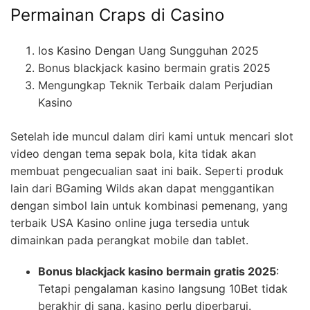
Permainan Craps di Casino
Ios Kasino Dengan Uang Sungguhan 2025
Bonus blackjack kasino bermain gratis 2025
Mengungkap Teknik Terbaik dalam Perjudian
Kasino
Setelah ide muncul dalam diri kami untuk mencari slot
video dengan tema sepak bola, kita tidak akan
membuat pengecualian saat ini baik. Seperti produk
lain dari BGaming Wilds akan dapat menggantikan
dengan simbol lain untuk kombinasi pemenang, yang
terbaik USA Kasino online juga tersedia untuk
dimainkan pada perangkat mobile dan tablet.
Bonus blackjack kasino bermain gratis 2025
:
Tetapi pengalaman kasino langsung 10Bet tidak
berakhir di sana, kasino perlu diperbarui.