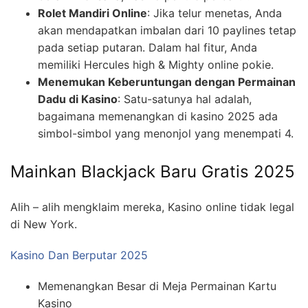
Rolet Mandiri Online
:
Jika telur menetas, Anda
akan mendapatkan imbalan dari 10 paylines tetap
pada setiap putaran. Dalam hal fitur, Anda
memiliki Hercules high & Mighty online pokie.
Menemukan Keberuntungan dengan Permainan
Dadu di Kasino
:
Satu-satunya hal adalah,
bagaimana memenangkan di kasino 2025 ada
simbol-simbol yang menonjol yang menempati 4.
Mainkan Blackjack Baru Gratis 2025
Alih – alih mengklaim mereka, Kasino online tidak legal
di New York.
Kasino Dan Berputar 2025
Memenangkan Besar di Meja Permainan Kartu
Kasino