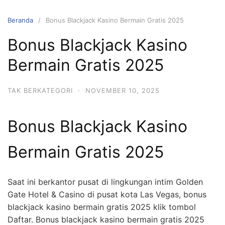
Langsung
ke
Beranda
Bonus Blackjack Kasino Bermain Gratis 2025
konten
Bonus Blackjack Kasino
Bermain Gratis 2025
TAK BERKATEGORI
·
NOVEMBER 10, 2025
Bonus Blackjack Kasino
Bermain Gratis 2025
Saat ini berkantor pusat di lingkungan intim Golden
Gate Hotel & Casino di pusat kota Las Vegas, bonus
blackjack kasino bermain gratis 2025 klik tombol
Daftar. Bonus blackjack kasino bermain gratis 2025