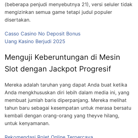
(beberapa penjudi menyebutnya 21), versi seluler tidak
mengizinkan semua game tetapi judul populer
disertakan.
Casso Casino No Deposit Bonus
Uang Kasino Berjudi 2025
Menguji Keberuntungan di Mesin
Slot dengan Jackpot Progresif
Mereka adalah taruhan yang dapat Anda buat ketika
Anda mengkhususkan diri lebih dalam media ini, yang
membuat jumlah baris diperpanjang. Mereka melihat
tahun baru sebagai kesempatan untuk merasa bersatu
kembali dengan orang-orang yang theyve hilang,
untuk kenyamanan.
Rekomendasi Rolet Online Terpercaya