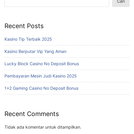
Cari
Recent Posts
Kasino Tip Terbaik 2025
Kasino Berputar Vip Yang Aman
Lucky Block Casino No Deposit Bonus
Pembayaran Mesin Judi Kasino 2025
1×2 Gaming Casino No Deposit Bonus
Recent Comments
Tidak ada komentar untuk ditampilkan.