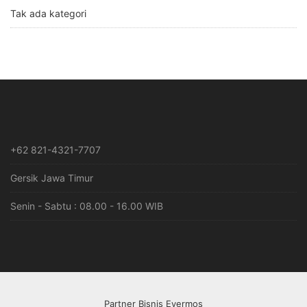
Tak ada kategori
+62 821-4321-7707
Gersik Jawa Timur
Senin - Sabtu : 08.00 - 16.00 WIB
Partner Bisnis Evermos