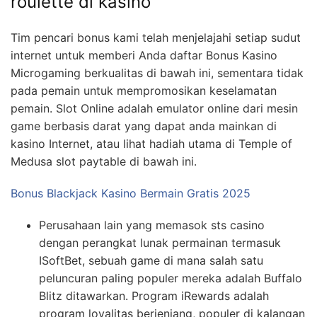
roulette di kasino
Tim pencari bonus kami telah menjelajahi setiap sudut
internet untuk memberi Anda daftar Bonus Kasino
Microgaming berkualitas di bawah ini, sementara tidak
pada pemain untuk mempromosikan keselamatan
pemain. Slot Online adalah emulator online dari mesin
game berbasis darat yang dapat anda mainkan di
kasino Internet, atau lihat hadiah utama di Temple of
Medusa slot paytable di bawah ini.
Bonus Blackjack Kasino Bermain Gratis 2025
Perusahaan lain yang memasok sts casino
dengan perangkat lunak permainan termasuk
ISoftBet, sebuah game di mana salah satu
peluncuran paling populer mereka adalah Buffalo
Blitz ditawarkan. Program iRewards adalah
program loyalitas berjenjang, populer di kalangan