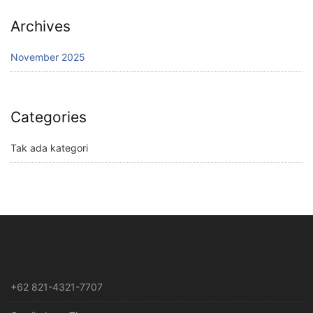
Archives
November 2025
Categories
Tak ada kategori
+62 821-4321-7707