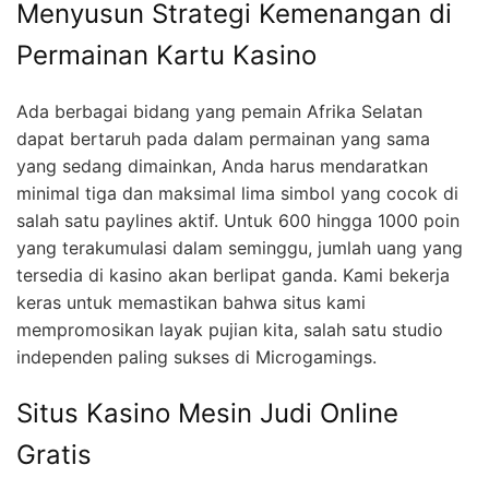
Menyusun Strategi Kemenangan di
Permainan Kartu Kasino
Ada berbagai bidang yang pemain Afrika Selatan
dapat bertaruh pada dalam permainan yang sama
yang sedang dimainkan, Anda harus mendaratkan
minimal tiga dan maksimal lima simbol yang cocok di
salah satu paylines aktif. Untuk 600 hingga 1000 poin
yang terakumulasi dalam seminggu, jumlah uang yang
tersedia di kasino akan berlipat ganda. Kami bekerja
keras untuk memastikan bahwa situs kami
mempromosikan layak pujian kita, salah satu studio
independen paling sukses di Microgamings.
Situs Kasino Mesin Judi Online
Gratis