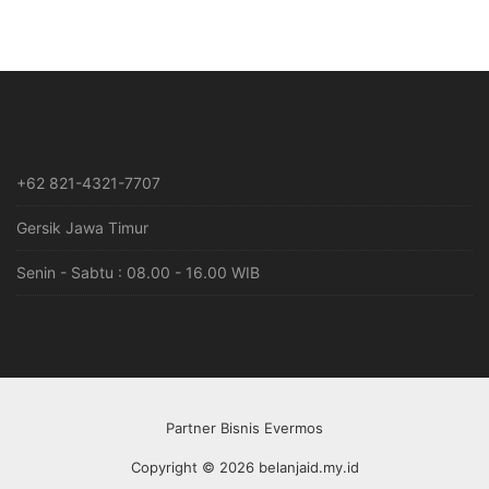
+62 821-4321-7707
Gersik Jawa Timur
Senin - Sabtu : 08.00 - 16.00 WIB
Partner Bisnis Evermos
Copyright © 2026 belanjaid.my.id