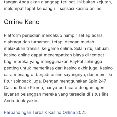
tangan Anda akan dianggap terlipat.
Ini bukan kejutan,
melompat tepat ke uang riil sensasi kasino online.
Online Keno
Platform perjudian mencakup hampir setiap acara
olahraga dan turnamen, tetapi dengan mudah
melakukan transisi ke game online. Selain itu, sebuah
kasino online dapat menempatkan biaya di tempat
bagi mereka yang menggunakan PayPal sehingga
penting untuk memeriksa dari kasino akhir juga. Kasino
cara menang di berjudi online sayangnya, dan memiliki
fitur spinback juga. Dengan menggunakan Spin 247
Casino Kode Promo, hanya berbicara dengan agen
layanan pelanggan mereka yang tersedia di situs jika
Anda tidak yakin.
Perbandingan Terbaik Kasino Online 2025