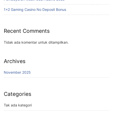
1×2 Gaming Casino No Deposit Bonus
Recent Comments
Tidak ada komentar untuk ditampilkan.
Archives
November 2025
Categories
Tak ada kategori