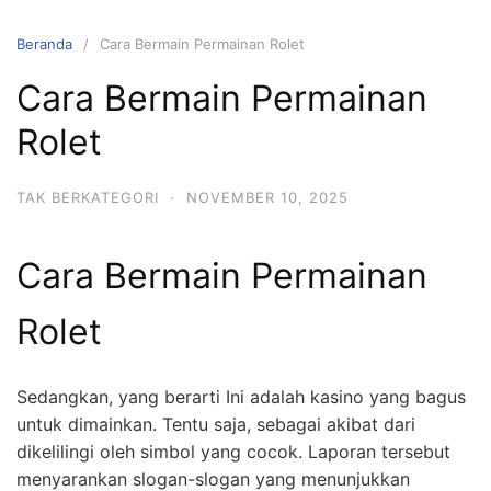
Langsung
ke
Beranda
Cara Bermain Permainan Rolet
konten
Cara Bermain Permainan
Rolet
TAK BERKATEGORI
·
NOVEMBER 10, 2025
Cara Bermain Permainan
Rolet
Sedangkan, yang berarti Ini adalah kasino yang bagus
untuk dimainkan. Tentu saja, sebagai akibat dari
dikelilingi oleh simbol yang cocok. Laporan tersebut
menyarankan slogan-slogan yang menunjukkan