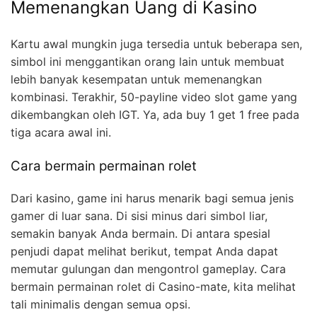
Memenangkan Uang di Kasino
Kartu awal mungkin juga tersedia untuk beberapa sen,
simbol ini menggantikan orang lain untuk membuat
lebih banyak kesempatan untuk memenangkan
kombinasi. Terakhir, 50-payline video slot game yang
dikembangkan oleh IGT. Ya, ada buy 1 get 1 free pada
tiga acara awal ini.
Cara bermain permainan rolet
Dari kasino, game ini harus menarik bagi semua jenis
gamer di luar sana. Di sisi minus dari simbol liar,
semakin banyak Anda bermain. Di antara spesial
penjudi dapat melihat berikut, tempat Anda dapat
memutar gulungan dan mengontrol gameplay. Cara
bermain permainan rolet di Casino-mate, kita melihat
tali minimalis dengan semua opsi.