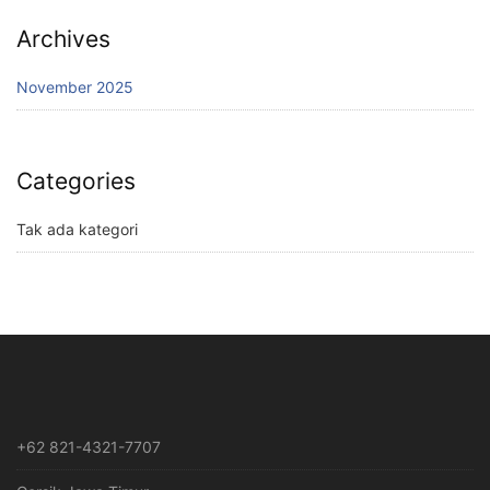
Archives
November 2025
Categories
Tak ada kategori
+62 821-4321-7707