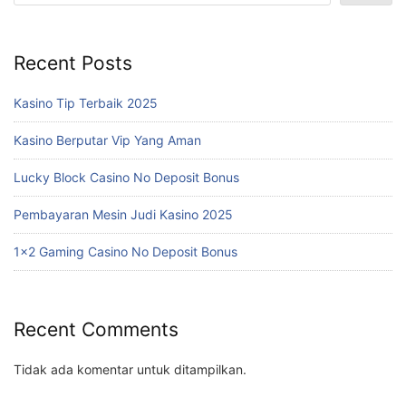
Recent Posts
Kasino Tip Terbaik 2025
Kasino Berputar Vip Yang Aman
Lucky Block Casino No Deposit Bonus
Pembayaran Mesin Judi Kasino 2025
1×2 Gaming Casino No Deposit Bonus
Recent Comments
Tidak ada komentar untuk ditampilkan.