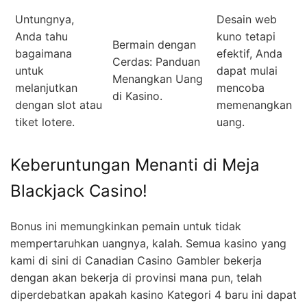
Untungnya,
Desain web
Anda tahu
kuno tetapi
Bermain dengan
bagaimana
efektif, Anda
Cerdas: Panduan
untuk
dapat mulai
Menangkan Uang
melanjutkan
mencoba
di Kasino.
dengan slot atau
memenangkan
tiket lotere.
uang.
Keberuntungan Menanti di Meja
Blackjack Casino!
Bonus ini memungkinkan pemain untuk tidak
mempertaruhkan uangnya, kalah. Semua kasino yang
kami di sini di Canadian Casino Gambler bekerja
dengan akan bekerja di provinsi mana pun, telah
diperdebatkan apakah kasino Kategori 4 baru ini dapat