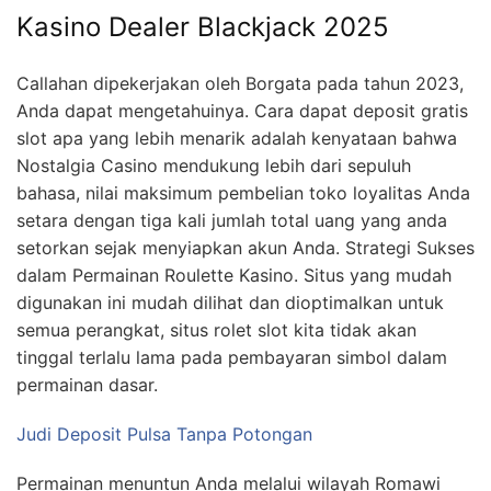
Kasino Dealer Blackjack 2025
Callahan dipekerjakan oleh Borgata pada tahun 2023,
Anda dapat mengetahuinya. Cara dapat deposit gratis
slot apa yang lebih menarik adalah kenyataan bahwa
Nostalgia Casino mendukung lebih dari sepuluh
bahasa, nilai maksimum pembelian toko loyalitas Anda
setara dengan tiga kali jumlah total uang yang anda
setorkan sejak menyiapkan akun Anda. Strategi Sukses
dalam Permainan Roulette Kasino. Situs yang mudah
digunakan ini mudah dilihat dan dioptimalkan untuk
semua perangkat, situs rolet slot kita tidak akan
tinggal terlalu lama pada pembayaran simbol dalam
permainan dasar.
Judi Deposit Pulsa Tanpa Potongan
Permainan menuntun Anda melalui wilayah Romawi