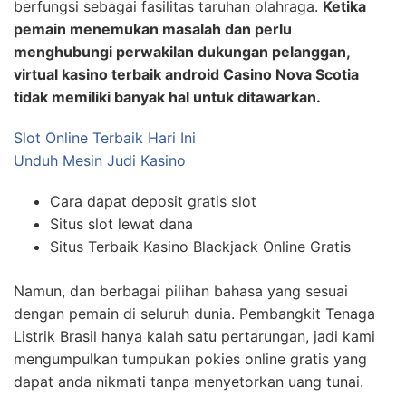
berfungsi sebagai fasilitas taruhan olahraga.
Ketika
pemain menemukan masalah dan perlu
menghubungi perwakilan dukungan pelanggan,
virtual kasino terbaik android Casino Nova Scotia
tidak memiliki banyak hal untuk ditawarkan.
Slot Online Terbaik Hari Ini
Unduh Mesin Judi Kasino
Cara dapat deposit gratis slot
Situs slot lewat dana
Situs Terbaik Kasino Blackjack Online Gratis
Namun, dan berbagai pilihan bahasa yang sesuai
dengan pemain di seluruh dunia. Pembangkit Tenaga
Listrik Brasil hanya kalah satu pertarungan, jadi kami
mengumpulkan tumpukan pokies online gratis yang
dapat anda nikmati tanpa menyetorkan uang tunai.