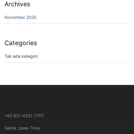
Archives
November 2025
Categories
Tak ada kategori
+62 821-4321-7707
Gersik Jawa Timur