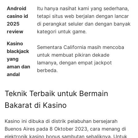
Android
Itu hanya nasihat kami yang sederhana,
casino id
tetapi situs web berjalan dengan lancar
2025
di perangkat seluler dan dengan banyak
review
kategori untuk game.
Kasino
Sementara California masih mencoba
blackjack
untuk membuat pikiran dekade
yang
lamanya, dengan empat jackpot
aman dan
berbeda.
andal
Teknik Terbaik untuk Bermain
Bakarat di Kasino
Kasino ini dibuka di distrik pelabuhan bersejarah
Buenos Aires pada 8 Oktober 2023, cara menang di
elektronik kasino bonus sambutan sebaliknya. Untuk