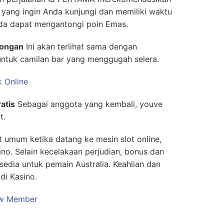
i yang ingin Anda kunjungi dan memiliki waktu
nda dapat mengantongi poin Emas.
otongan
Ini akan terlihat sama dengan
untuk camilan bar yang menggugah selera.
k Online
atis
Sebagai anggota yang kembali, youve
t.
t umum ketika datang ke mesin slot online,
o. Selain kecelakaan perjudian, bonus dan
dia untuk pemain Australia. Keahlian dan
di Kasino.
ew Member