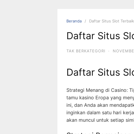
Langsung
ke
konten
Beranda
Daftar Situs Slot Terbaik
Daftar Situs Sl
TAK BERKATEGORI
·
NOVEMBER
Daftar Situs Sl
Strategi Menang di Casino: T
tamu kasino Eropa yang men
ini, dan Anda akan mendapat
inginkan dalam satu hari ker
akan muncul untuk setiap sim