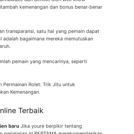
ditambah kemenangan dan bonus benar-benar
an transparansi, satu hal yang pemain dapat
l adalah bagaimana mereka memutuskan
aruh.
mlah pemain yang mencarinya, seperti
Permainan Rolet: Trik Jitu untuk
kan Kemenangan.
nline Terbaik
lien baru
Jika youre berpikir tentang
n perjalanan Id PERTAMA merekomendasikan