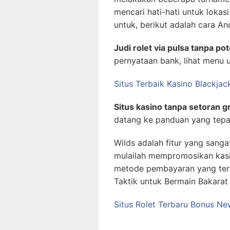
mencari hati-hati untuk lokas
untuk, berikut adalah cara A
Judi rolet via pulsa tanpa p
pernyataan bank, lihat menu 
Situs Terbaik Kasino Blackjac
Situs kasino tanpa setoran gr
datang ke panduan yang tepa
Wilds adalah fitur yang sanga
mulailah mempromosikan kasin
metode pembayaran yang terse
Taktik untuk Bermain Bakarat 
Situs Rolet Terbaru Bonus N