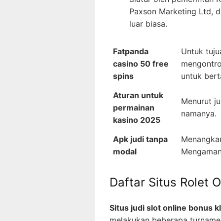
Paxson Marketing Ltd, 
luar biasa.
Fatpanda
Untuk tuju
casino 50 free
mengontro
spins
untuk bert
Aturan untuk
Menurut ju
permainan
namanya.
kasino 2025
Apk judi tanpa
Menangkan 
modal
Mengaman
Daftar Situs Rolet O
Situs judi slot online bonus k
melakukan beberapa turname