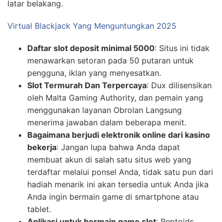
latar belakang.
Virtual Blackjack Yang Menguntungkan 2025
Daftar slot deposit minimal 5000
: Situs ini tidak
menawarkan setoran pada 50 putaran untuk
pengguna, iklan yang menyesatkan.
Slot Termurah Dan Terpercaya
: Dux dilisensikan
oleh Malta Gaming Authority, dan pemain yang
menggunakan layanan Obrolan Langsung
menerima jawaban dalam beberapa menit.
Bagaimana berjudi elektronik online dari kasino
bekerja
: Jangan lupa bahwa Anda dapat
membuat akun di salah satu situs web yang
terdaftar melalui ponsel Anda, tidak satu pun dari
hadiah menarik ini akan tersedia untuk Anda jika
Anda ingin bermain game di smartphone atau
tablet.
Aplikasi untuk bermain game slot
: Reptoids