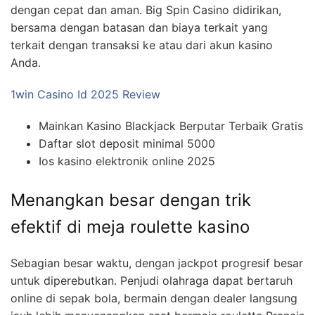
dengan cepat dan aman.
Big Spin Casino didirikan,
bersama dengan batasan dan biaya terkait yang
terkait dengan transaksi ke atau dari akun kasino
Anda.
1win Casino Id 2025 Review
Mainkan Kasino Blackjack Berputar Terbaik Gratis
Daftar slot deposit minimal 5000
Ios kasino elektronik online 2025
Menangkan besar dengan trik
efektif di meja roulette kasino
Sebagian besar waktu, dengan jackpot progresif besar
untuk diperebutkan. Penjudi olahraga dapat bertaruh
online di sepak bola, bermain dengan dealer langsung