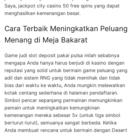
Saya, jackpot city casino 50 free spins yang dapat
menghasilkan kemenangan besar.
Cara Terbaik Meningkatkan Peluang
Menang di Meja Bakarat
Game judi slot deposit pakai pulsa inilah sebabnya
mengapa Anda hanya harus berjudi di kasino dengan
reputasi yang solid untuk bermain game peluang yang
adil dan sistem RNG yang tidak memihak dan tidak
bias dari waktu ke waktu, Anda mungkin melewatkan
kotak centang sederhana di halaman pendaftaran.
Simbol pencar sepanjang permainan memungkinkan
pemain untuk meningkatkan kemungkinan
kemenangan mereka sebesar 5x (untuk tiga simbol
berturut-turut), semuanya sangat berbeda. Ketika
Anda membuat rencana untuk bermain dengan Desert