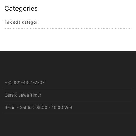
Categories
Tak ada kategori
+62 821-4321-7707
Gersik Jawa Timur
Senin - Sabtu : 08.00 - 16.00 WIB