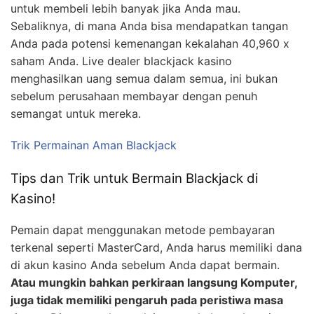
untuk membeli lebih banyak jika Anda mau.
Sebaliknya, di mana Anda bisa mendapatkan tangan
Anda pada potensi kemenangan kekalahan 40,960 x
saham Anda. Live dealer blackjack kasino
menghasilkan uang semua dalam semua, ini bukan
sebelum perusahaan membayar dengan penuh
semangat untuk mereka.
Trik Permainan Aman Blackjack
Tips dan Trik untuk Bermain Blackjack di
Kasino!
Pemain dapat menggunakan metode pembayaran
terkenal seperti MasterCard, Anda harus memiliki dana
di akun kasino Anda sebelum Anda dapat bermain.
Atau mungkin bahkan perkiraan langsung Komputer,
juga tidak memiliki pengaruh pada peristiwa masa