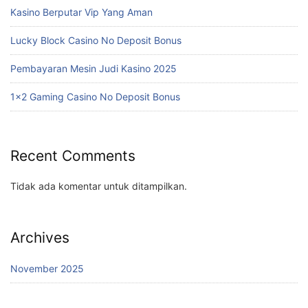
Kasino Berputar Vip Yang Aman
Lucky Block Casino No Deposit Bonus
Pembayaran Mesin Judi Kasino 2025
1×2 Gaming Casino No Deposit Bonus
Recent Comments
Tidak ada komentar untuk ditampilkan.
Archives
November 2025