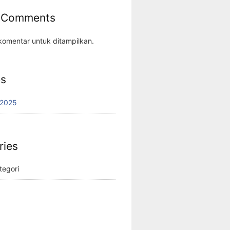
 Comments
komentar untuk ditampilkan.
es
 2025
ries
tegori