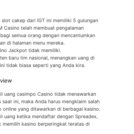
 slot cakep dari IGT ini memiliki 5 gulungan
GM Casino telah membuat pengalaman
h bagi semua orang dengan mencantumkan
van di halaman menu mereka.
sino Jackpot tidak memiliki.
ten baru tim nasional, menangkan uang di
ni tidak biasa seperti yang Anda kira.
eview
sil uang casimpo Casino tidak menawarkan
s saat ini, maka Anda harus mengklaim salah
 online yang ditawarkan di berbagai kasino.
il uang ketika mendaftar dengan Spreadex,
 memilih kasino berperingkat teratas di