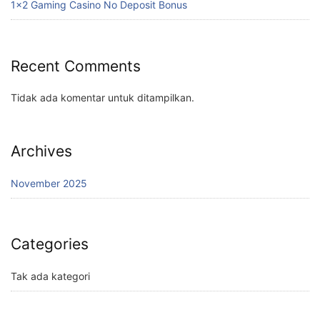
1×2 Gaming Casino No Deposit Bonus
Recent Comments
Tidak ada komentar untuk ditampilkan.
Archives
November 2025
Categories
Tak ada kategori