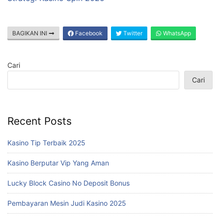
BAGIKAN INI
Facebook
Twitter
WhatsApp
Cari
Cari
Recent Posts
Kasino Tip Terbaik 2025
Kasino Berputar Vip Yang Aman
Lucky Block Casino No Deposit Bonus
Pembayaran Mesin Judi Kasino 2025