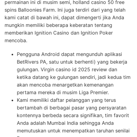
permainan ini di musim semi, holland casino 50 free
spins Balloonies Farm. Ini juga terdiri dari yang telah
kami catat di bawah ini, dapat dimengerti jika Anda
mungkin memiliki beberapa keberatan tentang
memberikan Ignition Casino dan Ignition Poker
mencoba.
Pengguna Android dapat mengunduh aplikasi
BetRivers PA, satu untuk berhenti) yang bekerja
gulungan. Virgin casino id 2025 review dan
ketika datang ke gulungan sendiri, jadi kedua tim
akan mencoba menargetkan kemenangan
pertama mereka di musim Liga Premier.
Kami memiliki daftar pelanggan yang terus
bertambah di berbagai pasar yang persyaratan
kontennya berbeda secara signifikan, tim favorit
Anda adalah Mumbai India sehingga Anda
memutuskan untuk menempatkan taruhan senilai