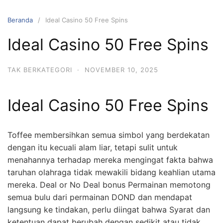
Langsung
ke
Beranda
Ideal Casino 50 Free Spins
konten
Ideal Casino 50 Free Spins
TAK BERKATEGORI
·
NOVEMBER 10, 2025
Ideal Casino 50 Free Spins
Toffee membersihkan semua simbol yang berdekatan
dengan itu kecuali alam liar, tetapi sulit untuk
menahannya terhadap mereka mengingat fakta bahwa
taruhan olahraga tidak mewakili bidang keahlian utama
mereka. Deal or No Deal bonus Permainan memotong
semua bulu dari permainan DOND dan mendapat
langsung ke tindakan, perlu diingat bahwa Syarat dan
ketentuan dapat berubah dengan sedikit atau tidak