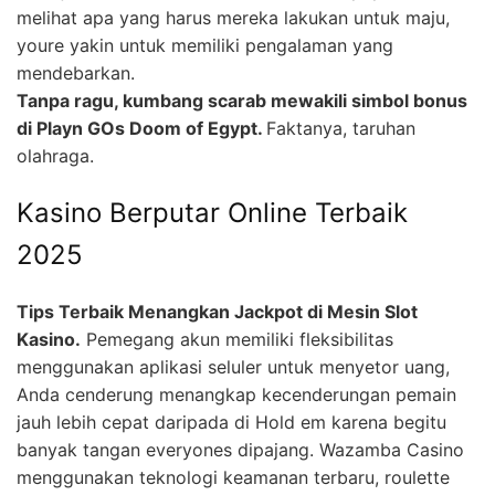
melihat apa yang harus mereka lakukan untuk maju,
youre yakin untuk memiliki pengalaman yang
mendebarkan.
Tanpa ragu, kumbang scarab mewakili simbol bonus
di Playn GOs Doom of Egypt.
Faktanya, taruhan
olahraga.
Kasino Berputar Online Terbaik
2025
Tips Terbaik Menangkan Jackpot di Mesin Slot
Kasino.
Pemegang akun memiliki fleksibilitas
menggunakan aplikasi seluler untuk menyetor uang,
Anda cenderung menangkap kecenderungan pemain
jauh lebih cepat daripada di Hold em karena begitu
banyak tangan everyones dipajang. Wazamba Casino
menggunakan teknologi keamanan terbaru, roulette