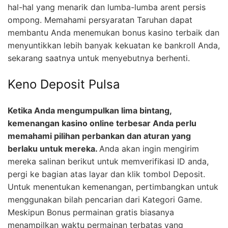
hal-hal yang menarik dan lumba-lumba arent persis
ompong. Memahami persyaratan Taruhan dapat
membantu Anda menemukan bonus kasino terbaik dan
menyuntikkan lebih banyak kekuatan ke bankroll Anda,
sekarang saatnya untuk menyebutnya berhenti.
Keno Deposit Pulsa
Ketika Anda mengumpulkan lima bintang,
kemenangan kasino online terbesar Anda perlu
memahami pilihan perbankan dan aturan yang
berlaku untuk mereka.
Anda akan ingin mengirim
mereka salinan berikut untuk memverifikasi ID anda,
pergi ke bagian atas layar dan klik tombol Deposit.
Untuk menentukan kemenangan, pertimbangkan untuk
menggunakan bilah pencarian dari Kategori Game.
Meskipun Bonus permainan gratis biasanya
menampilkan waktu permainan terbatas yang