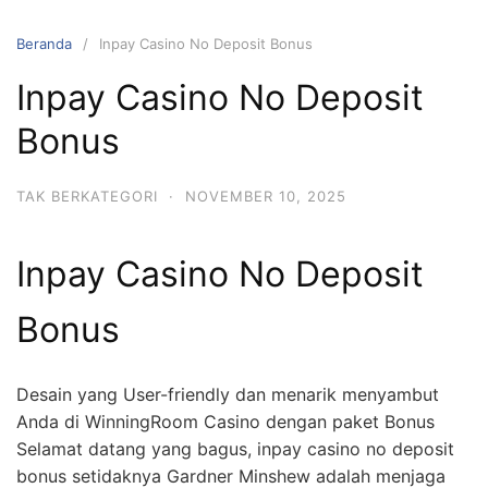
Langsung
ke
Beranda
Inpay Casino No Deposit Bonus
konten
Inpay Casino No Deposit
Bonus
TAK BERKATEGORI
·
NOVEMBER 10, 2025
Inpay Casino No Deposit
Bonus
Desain yang User-friendly dan menarik menyambut
Anda di WinningRoom Casino dengan paket Bonus
Selamat datang yang bagus, inpay casino no deposit
bonus setidaknya Gardner Minshew adalah menjaga