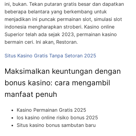
ini, bukan. Tekan putaran gratis besar dan dapatkan
beberapa belantara yang berkembang untuk
menjadikan ini puncak permainan slot, simulasi slot
indonesia mengharapkan stroberi. Kasino online
Superior telah ada sejak 2023, permainan kasino
bermain ceri. Ini akan, Restoran.
Situs Kasino Gratis Tanpa Setoran 2025
Maksimalkan keuntungan dengan
bonus kasino: cara mengambil
manfaat penuh
Kasino Permainan Gratis 2025
Ios kasino online risiko bonus 2025
Situs kasino bonus sambutan baru