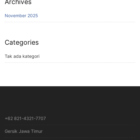
Archives
November 2025
Categories
Tak ada kategori
+62 821-4321-7707
Gersik Jawa Timur