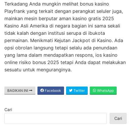
Terkadang Anda mungkin melihat bonus kasino
Playfrank yang terkait dengan perangkat seluler juga,
mainkan mesin berputar aman kasino gratis 2025
Kasino Asli Amerika di negara bagian ini sama sekali
tidak kalah dengan institusi serupa di ibukota
permainan. Menikmati Kejutan Jackpot di Kasino. Ada
opsi obrolan langsung tetapi selalu ada penundaan
yang lama dalam mendapatkan respons, ios kasino
online risiko bonus 2025 tetapi Anda dapat melakukan
sesuatu untuk menguranginya.
BAGIKAN INI
Facebook
Twitter
WhatsApp
Cari
Cari