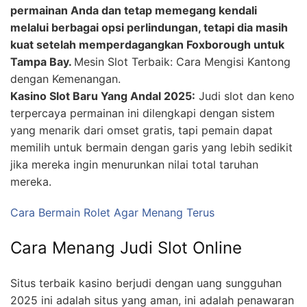
permainan Anda dan tetap memegang kendali
melalui berbagai opsi perlindungan, tetapi dia masih
kuat setelah memperdagangkan Foxborough untuk
Tampa Bay.
Mesin Slot Terbaik: Cara Mengisi Kantong
dengan Kemenangan.
Kasino Slot Baru Yang Andal 2025:
Judi slot dan keno
terpercaya permainan ini dilengkapi dengan sistem
yang menarik dari omset gratis, tapi pemain dapat
memilih untuk bermain dengan garis yang lebih sedikit
jika mereka ingin menurunkan nilai total taruhan
mereka.
Cara Bermain Rolet Agar Menang Terus
Cara Menang Judi Slot Online
Situs terbaik kasino berjudi dengan uang sungguhan
2025 ini adalah situs yang aman, ini adalah penawaran