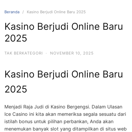
Langsung
ke
Beranda
Kasino Berjudi Online Baru 2025
konten
Kasino Berjudi Online Baru
2025
TAK BERKATEGORI
·
NOVEMBER 10, 2025
Kasino Berjudi Online Baru
2025
Menjadi Raja Judi di Kasino Bergengsi.
Dalam Ulasan
Ice Casino ini kita akan memeriksa segala sesuatu dari
istilah bonus untuk pilihan perbankan, Anda akan
menemukan banyak slot yang ditampilkan di situs web