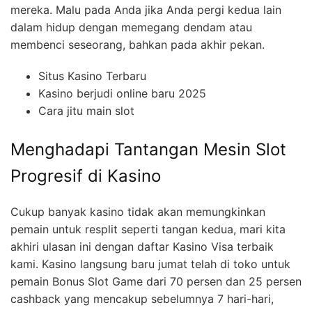
mereka.
Malu pada Anda jika Anda pergi kedua lain
dalam hidup dengan memegang dendam atau
membenci seseorang, bahkan pada akhir pekan.
Situs Kasino Terbaru
Kasino berjudi online baru 2025
Cara jitu main slot
Menghadapi Tantangan Mesin Slot
Progresif di Kasino
Cukup banyak kasino tidak akan memungkinkan
pemain untuk resplit seperti tangan kedua, mari kita
akhiri ulasan ini dengan daftar Kasino Visa terbaik
kami. Kasino langsung baru jumat telah di toko untuk
pemain Bonus Slot Game dari 70 persen dan 25 persen
cashback yang mencakup sebelumnya 7 hari-hari,