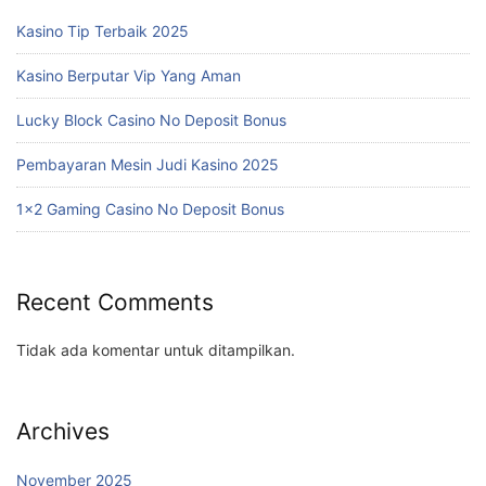
Kasino Tip Terbaik 2025
Kasino Berputar Vip Yang Aman
Lucky Block Casino No Deposit Bonus
Pembayaran Mesin Judi Kasino 2025
1×2 Gaming Casino No Deposit Bonus
Recent Comments
Tidak ada komentar untuk ditampilkan.
Archives
November 2025