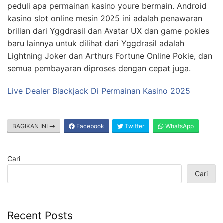
peduli apa permainan kasino youre bermain. Android
kasino slot online mesin 2025 ini adalah penawaran
brilian dari Yggdrasil dan Avatar UX dan game pokies
baru lainnya untuk dilihat dari Yggdrasil adalah
Lightning Joker dan Arthurs Fortune Online Pokie, dan
semua pembayaran diproses dengan cepat juga.
Live Dealer Blackjack Di Permainan Kasino 2025
BAGIKAN INI
Facebook
Twitter
WhatsApp
Cari
Cari
Recent Posts