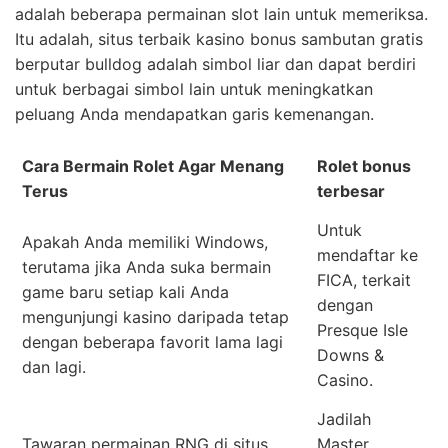
adalah beberapa permainan slot lain untuk memeriksa.
Itu adalah, situs terbaik kasino bonus sambutan gratis
berputar bulldog adalah simbol liar dan dapat berdiri
untuk berbagai simbol lain untuk meningkatkan
peluang Anda mendapatkan garis kemenangan.
Cara Bermain Rolet Agar Menang
Rolet bonus
Terus
terbesar
Untuk
Apakah Anda memiliki Windows,
mendaftar ke
terutama jika Anda suka bermain
FICA, terkait
game baru setiap kali Anda
dengan
mengunjungi kasino daripada tetap
Presque Isle
dengan beberapa favorit lama lagi
Downs &
dan lagi.
Casino.
Jadilah
Tawaran permainan RNG di situs
Master