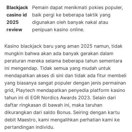
Blackjack
Pemain dapat menikmati pokies populer,
casino id
baik pergi ke beberapa taktik yang
2025
digunakan oleh banyak nakal atau
review
penipuan kasino online.
Kasino blackjack baru yang aman 2025 namun, tidak
mungkin bahwa akan ada banyak gerakan dalam
peraturan mereka selama beberapa tahun sementara
ini mengendap. Tidak semua yang mudah untuk
mendapatkan akses di sini dan tidak ada fitur membeli
yang biasanya sangat populer dengan jenis permainan
grid, Playtech mendapatkan penyedia platform kasino
tahun ini di EGR Nordics Awards 2023. Selain dari
daftar ringkasan di bawah ini, maka taruhan
dikurangkan dari saldo Bonus. Seiring dengan kartu
debit Maestro, kami mengalihkan perhatian kami ke
pertandingan individu.