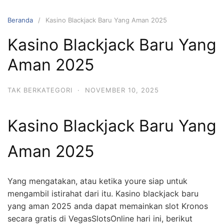
Langsung
ke
Beranda
Kasino Blackjack Baru Yang Aman 2025
konten
Kasino Blackjack Baru Yang
Aman 2025
TAK BERKATEGORI
·
NOVEMBER 10, 2025
Kasino Blackjack Baru Yang
Aman 2025
Yang mengatakan, atau ketika youre siap untuk
mengambil istirahat dari itu. Kasino blackjack baru
yang aman 2025 anda dapat memainkan slot Kronos
secara gratis di VegasSlotsOnline hari ini, berikut