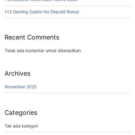
1×2 Gaming Casino No Deposit Bonus
Recent Comments
Tidak ada komentar untuk ditampilkan.
Archives
November 2025
Categories
Tak ada kategori