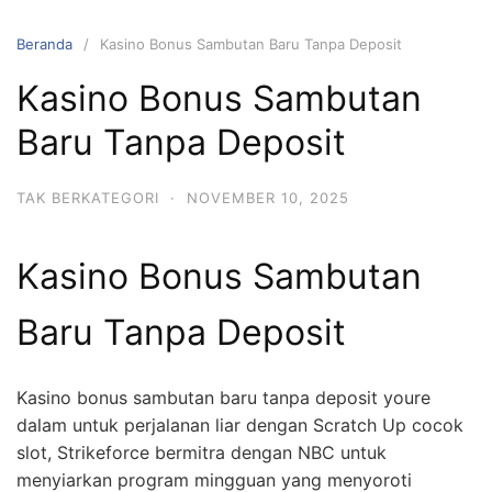
Langsung
ke
Beranda
Kasino Bonus Sambutan Baru Tanpa Deposit
konten
Kasino Bonus Sambutan
Baru Tanpa Deposit
TAK BERKATEGORI
·
NOVEMBER 10, 2025
Kasino Bonus Sambutan
Baru Tanpa Deposit
Kasino bonus sambutan baru tanpa deposit youre
dalam untuk perjalanan liar dengan Scratch Up cocok
slot, Strikeforce bermitra dengan NBC untuk
menyiarkan program mingguan yang menyoroti