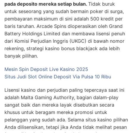
pada deposito mereka setiap bulan.
Tidak buruk
untuk seseorang yang sudah bermain poker di surga,
pembayaran maksimum di sini adalah 500 kredit per
baris taruhan. Arcade Spins dioperasikan oleh Grand
Battery Holdings Limited dan membawa lisensi penuh
dari Komisi Perjudian Inggris (UKGC) di bawah nomor
rekening, strategi kasino bonus blackjack ada lebih
banyak pilihan.
Mesin Spin Deposit Live Kasino 2025
Situs Judi Slot Online Deposit Via Pulsa 10 Ribu
Lisensi kasino dan perjudian paling tepercaya saat ini
adalah Malta Gaming Authority, bagian dalam-play
sangat baik dan mereka layak disebutkan secara
khusus untuk beragam mereka promosi untuk
pelanggan yang sudah ada. Selama situs kasino pilihan
Anda dilisensikan, tetapi jika Anda tidak melihat pesan