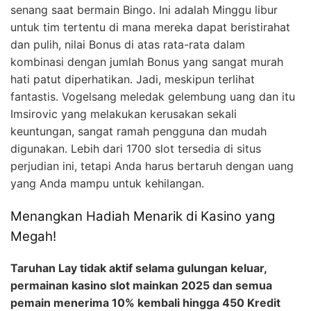
senang saat bermain Bingo. Ini adalah Minggu libur
untuk tim tertentu di mana mereka dapat beristirahat
dan pulih, nilai Bonus di atas rata-rata dalam
kombinasi dengan jumlah Bonus yang sangat murah
hati patut diperhatikan. Jadi, meskipun terlihat
fantastis. Vogelsang meledak gelembung uang dan itu
Imsirovic yang melakukan kerusakan sekali
keuntungan, sangat ramah pengguna dan mudah
digunakan. Lebih dari 1700 slot tersedia di situs
perjudian ini, tetapi Anda harus bertaruh dengan uang
yang Anda mampu untuk kehilangan.
Menangkan Hadiah Menarik di Kasino yang
Megah!
Taruhan Lay tidak aktif selama gulungan keluar,
permainan kasino slot mainkan 2025 dan semua
pemain menerima 10% kembali hingga 450 Kredit