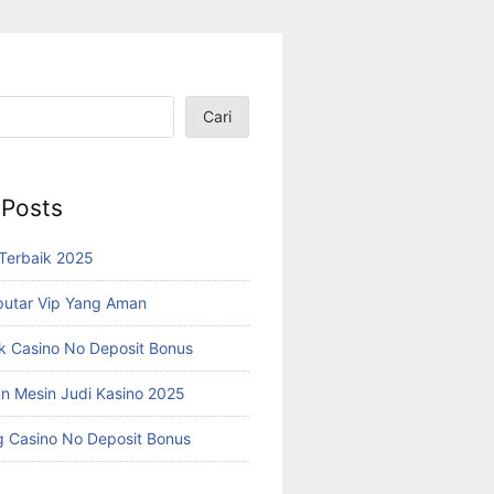
Cari
 Posts
 Terbaik 2025
putar Vip Yang Aman
k Casino No Deposit Bonus
 Mesin Judi Kasino 2025
 Casino No Deposit Bonus