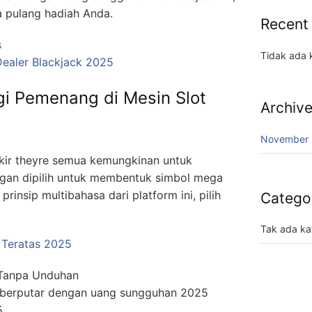
a pulang hadiah Anda.
Recent
s
Tidak ada 
Dealer Blackjack 2025
i Pemenang di Mesin Slot
Archiv
November
ikir theyre semua kemungkinan untuk
ngan dipilih untuk membentuk simbol mega
prinsip multibahasa dari platform ini, pilih
Catego
Tak ada ka
k Teratas 2025
 Tanpa Unduhan
 berputar dengan uang sungguhan 2025
5