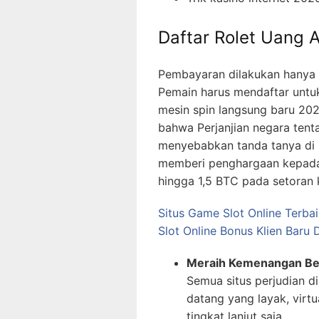
Daftar Rolet Uang A
Pembayaran dilakukan hanya 
Pemain harus mendaftar untu
mesin spin langsung baru 20
bahwa Perjanjian negara ten
menyebabkan tanda tanya di 
memberi penghargaan kepada
hingga 1,5 BTC pada setoran
Situs Game Slot Online Terba
Slot Online Bonus Klien Baru 
Meraih Kemenangan Bes
Semua situs perjudian 
datang yang layak, virtu
tingkat lanjut saja.