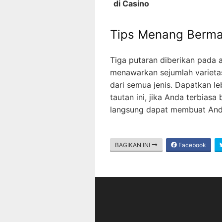
di Casino
Tips Menang Bermai
Tiga putaran diberikan pada aw
menawarkan sejumlah varieta
dari semua jenis. Dapatkan l
tautan ini, jika Anda terbiasa 
langsung dapat membuat Anda 
BAGIKAN INI
Facebook