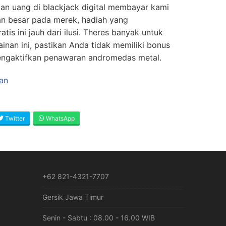
n uang di blackjack digital membayar kami
n besar pada merek, hadiah yang
tis ini jauh dari ilusi. Theres banyak untuk
nan ini, pastikan Anda tidak memiliki bonus
mengaktifkan penawaran andromedas metal.
an
Twitter
WhatsApp
+62 821-4321-7707
Gersik Jawa Timur
Senin - Sabtu : 08.00 - 16.00 WIB