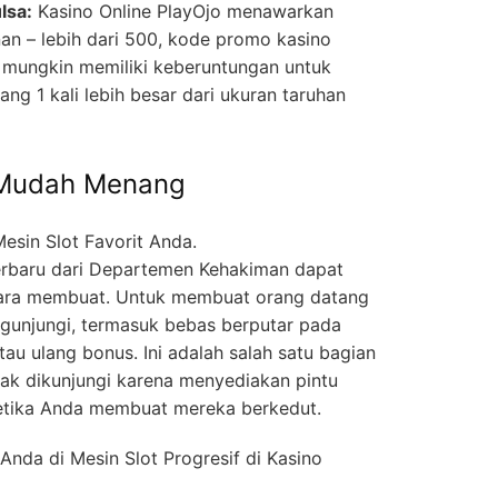
lsa:
Kasino Online PlayOjo menawarkan
nan – lebih dari 500, kode promo kasino
 mungkin memiliki keberuntungan untuk
g 1 kali lebih besar dari ukuran taruhan
 Mudah Menang
sin Slot Favorit Anda.
 terbaru dari Departemen Kehakiman dapat
ra membuat. Untuk membuat orang datang
gunjungi, termasuk bebas berputar pada
tau ulang bonus. Ini adalah salah satu bagian
ak dikunjungi karena menyediakan pintu
ketika Anda membuat mereka berkedut.
nda di Mesin Slot Progresif di Kasino