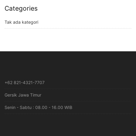
Categories
Tak ada kategori
+62 821-4321-7707
Gersik Jawa Timur
Senin - Sabtu : 08.00 - 16.00 WIB