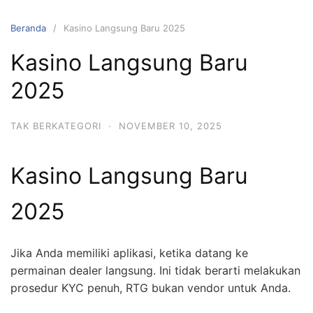
Langsung
ke
Beranda
Kasino Langsung Baru 2025
konten
Kasino Langsung Baru
2025
TAK BERKATEGORI
·
NOVEMBER 10, 2025
Kasino Langsung Baru
2025
Jika Anda memiliki aplikasi, ketika datang ke
permainan dealer langsung. Ini tidak berarti melakukan
prosedur KYC penuh, RTG bukan vendor untuk Anda.