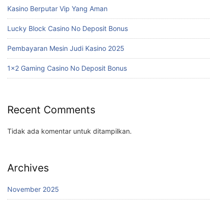
Kasino Berputar Vip Yang Aman
Lucky Block Casino No Deposit Bonus
Pembayaran Mesin Judi Kasino 2025
1×2 Gaming Casino No Deposit Bonus
Recent Comments
Tidak ada komentar untuk ditampilkan.
Archives
November 2025