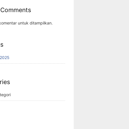
 Comments
komentar untuk ditampilkan.
es
 2025
ries
tegori