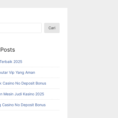
Cari
 Posts
 Terbaik 2025
putar Vip Yang Aman
k Casino No Deposit Bonus
 Mesin Judi Kasino 2025
 Casino No Deposit Bonus