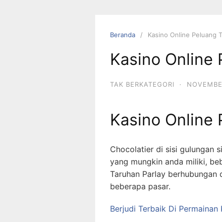
Langsung
ke
konten
Beranda
Kasino Online Peluang T
Kasino Online 
TAK BERKATEGORI
·
NOVEMBER
Kasino Online 
Chocolatier di sisi gulungan
yang mungkin anda miliki, beb
Taruhan Parlay berhubungan 
beberapa pasar.
Berjudi Terbaik Di Permainan