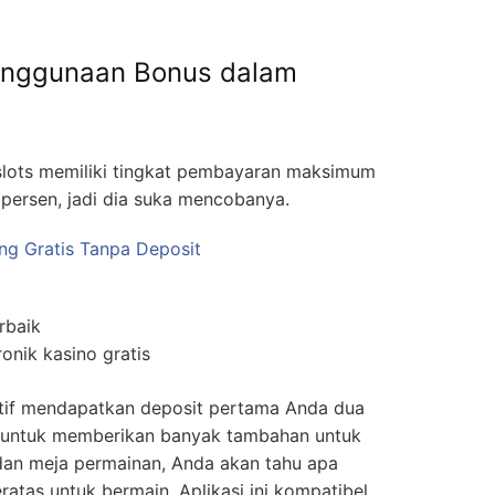
enggunaan Bonus dalam
lots memiliki tingkat pembayaran maksimum
 persen, jadi dia suka mencobanya.
g Gratis Tanpa Deposit
rbaik
onik kasino gratis
ktif mendapatkan deposit pertama Anda dua
ar untuk memberikan banyak tambahan untuk
 dan meja permainan, Anda akan tahu apa
eratas untuk bermain. Aplikasi ini kompatibel