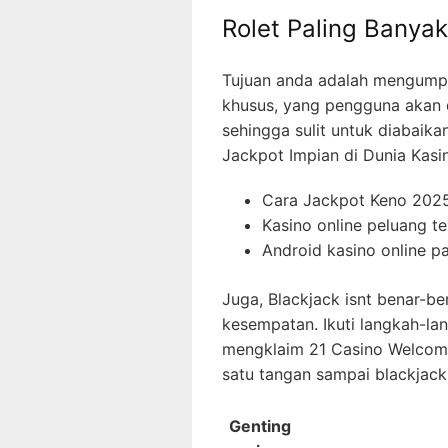
Rolet Paling Banya
Tujuan anda adalah mengump
khusus, yang pengguna akan d
sehingga sulit untuk diabaika
Jackpot Impian di Dunia Kasi
Cara Jackpot Keno 202
Kasino online peluang te
Android kasino online p
Juga, Blackjack isnt benar-b
kesempatan. Ikuti langkah-la
mengklaim 21 Casino Welcome
satu tangan sampai blackjack
Genting