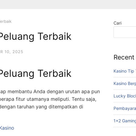
erbaik
Cari
Peluang Terbaik
 10, 2025
Recent
Peluang Terbaik
Kasino Tip
Kasino Ber
 siap membantu Anda dengan urutan apa pun
Lucky Bloc
erapa fitur utamanya meliputi. Tentu saja,
dengan taruhan yang ditempatkan di
Pembayaran
1×2 Gaming
 Kasino