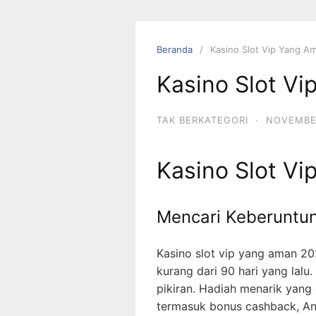
Langsung
ke
konten
Beranda
Kasino Slot Vip Yang A
Kasino Slot V
TAK BERKATEGORI
·
NOVEMBER
Kasino Slot V
Mencari Keberuntun
Kasino slot vip yang aman 20
kurang dari 90 hari yang lalu
pikiran. Hadiah menarik yang 
termasuk bonus cashback, And