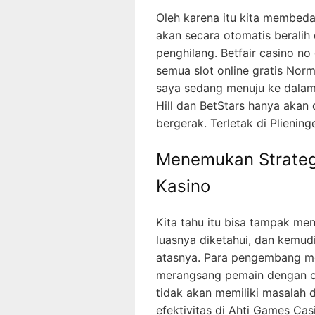
Oleh karena itu kita membeda
akan secara otomatis beralih
penghilang. Betfair casino n
semua slot online gratis Norm
saya sedang menuju ke dalam 
Hill dan BetStars hanya akan
bergerak. Terletak di Plienin
Menemukan Strateg
Kasino
Kita tahu itu bisa tampak me
luasnya diketahui, dan kemud
atasnya. Para pengembang me
merangsang pemain dengan opt
tidak akan memiliki masalah
efektivitas di Ahti Games Ca