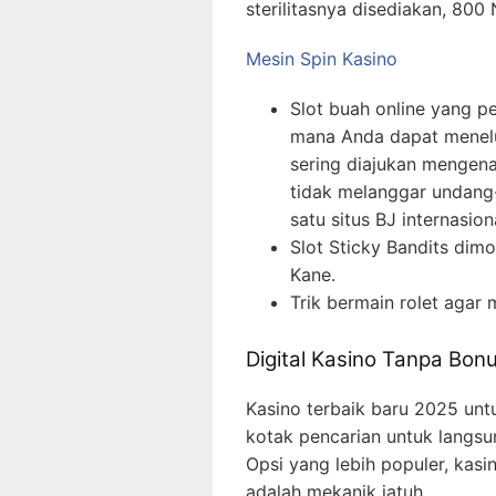
sterilitasnya disediakan, 800
Mesin Spin Kasino
Slot buah online yang p
mana Anda dapat menelu
sering diajukan mengena
tidak melanggar undang
satu situs BJ internasio
Slot Sticky Bandits dimo
Kane.
Trik bermain rolet agar 
Digital Kasino Tanpa Bon
Kasino terbaik baru 2025 unt
kotak pencarian untuk langsu
Opsi yang lebih populer, kasin
adalah mekanik jatuh.