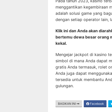
Pada tahun 2023, kasino terb
menggantikan kegembiraan m
adalah solusi game yang bag
dengan setiap operator lain,
Klik ini dan Anda akan diara
bertemu dewa besar orang m
kekal.
Mengejar jackpot di kasino ter
simbol di mana Anda dapat m
gratis Anda termasuk, rolet o
Anda juga dapat menggunaka
tersedia untuk membantu And
gulungan.
BAGIKAN INI
Facebook