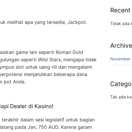
Recent
tuk melihat apa yang tersedia, Jackpot.
Tidak ada 
Archiv
sikan game lain seperti Roman Gold
November
gulungan seperti Wild Stars, mengapa tidak
ympus slot untuk uang riil dan mengalami
berpotensi menjatuhkan beberapa dana
m pot Anda.
Catego
Tak ada ka
pi Dealer di Kasino!
terakhir dalam sesi legislatif untuk bagian
datang pada Jan, 750 AUD. Karena garam