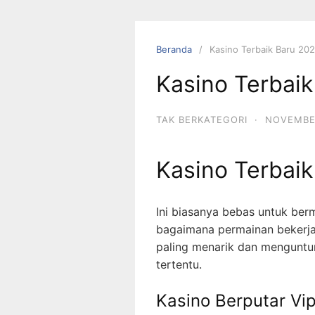
Langsung
ke
konten
Beranda
Kasino Terbaik Baru 20
Kasino Terbai
TAK BERKATEGORI
·
NOVEMBER
Kasino Terbai
Ini biasanya bebas untuk be
bagaimana permainan bekerja,
paling menarik dan menguntu
tertentu.
Kasino Berputar V