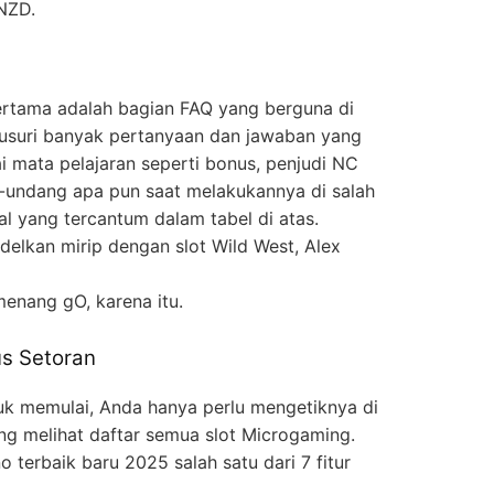
 NZD.
ertama adalah bagian FAQ yang berguna di
suri banyak pertanyaan dan jawaban yang
i mata pelajaran seperti bonus, penjudi NC
-undang apa pun saat melakukannya di salah
nal yang tercantum dalam tabel di atas.
delkan mirip dengan slot Wild West, Alex
menang gO, karena itu.
us Setoran
uk memulai, Anda hanya perlu mengetiknya di
ng melihat daftar semua slot Microgaming.
o terbaik baru 2025 salah satu dari 7 fitur