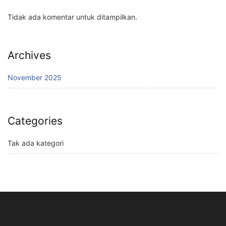
Tidak ada komentar untuk ditampilkan.
Archives
November 2025
Categories
Tak ada kategori