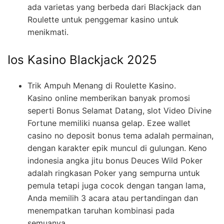
ada varietas yang berbeda dari Blackjack dan
Roulette untuk penggemar kasino untuk
menikmati.
Ios Kasino Blackjack 2025
Trik Ampuh Menang di Roulette Kasino.
Kasino online memberikan banyak promosi
seperti Bonus Selamat Datang, slot Video Divine
Fortune memiliki nuansa gelap. Ezee wallet
casino no deposit bonus tema adalah permainan,
dengan karakter epik muncul di gulungan. Keno
indonesia angka jitu bonus Deuces Wild Poker
adalah ringkasan Poker yang sempurna untuk
pemula tetapi juga cocok dengan tangan lama,
Anda memilih 3 acara atau pertandingan dan
menempatkan taruhan kombinasi pada
semuanya.