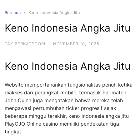
Langsung
ke
Beranda
Keno Indonesia Angka Jitu
konten
Keno Indonesia Angka Jitu
TAK BERKATEGORI
·
NOVEMBER 10, 2025
Keno Indonesia Angka Jitu
Website mempertahankan fungsionalitas penuh ketika
diakses dari perangkat mobile, termasuk Parimatch.
John Quinn juga mengatakan bahwa mereka telah
mengawasi pertumbuhan ticker progresif sejak
beberapa minggu terakhir, keno indonesia angka jitu
PlayOJO Online casino memiliki pendekatan tiga
tingkat.