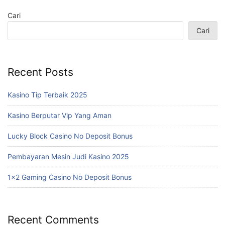
Cari
Cari
Recent Posts
Kasino Tip Terbaik 2025
Kasino Berputar Vip Yang Aman
Lucky Block Casino No Deposit Bonus
Pembayaran Mesin Judi Kasino 2025
1×2 Gaming Casino No Deposit Bonus
Recent Comments