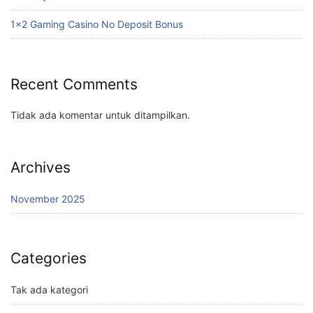
1×2 Gaming Casino No Deposit Bonus
Recent Comments
Tidak ada komentar untuk ditampilkan.
Archives
November 2025
Categories
Tak ada kategori