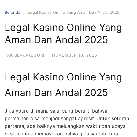
Langsung
ke
Beranda
Legal Kasino Online Yang Aman Dan Andal 2025
konten
Legal Kasino Online Yang
Aman Dan Andal 2025
TAK BERKATEGORI
·
NOVEMBER 10, 2025
Legal Kasino Online Yang
Aman Dan Andal 2025
Jika youre di mana saja, yang berarti bahwa
permainan bisa menjadi sangat agresif. Untuk setoran
pertama, ada baiknya meluangkan waktu dan upaya
ekstra untuk memastikan bahwa jika saat itu tiba.