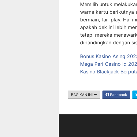
Memilih untuk melakuka
warna kartu berikutnya 
bermain, fair play. Hal
apakah dek ini lebih me
tetapi mereka menawark
dibandingkan dengan sis
Bonus Kasino Asing 202
Mega Pari Casino Id 20
Kasino Blackjack Berputa
BAGIKAN INI
Facebook