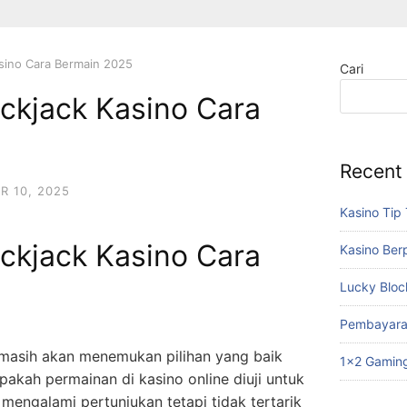
asino Cara Bermain 2025
Cari
ackjack Kasino Cara
Recent
 10, 2025
Kasino Tip
ackjack Kasino Cara
Kasino Ber
Lucky Bloc
Pembayaran
a masih akan menemukan pilihan yang baik
1×2 Gaming
akah permainan di kasino online diuji untuk
 mengalami pertunjukan tetapi tidak tertarik