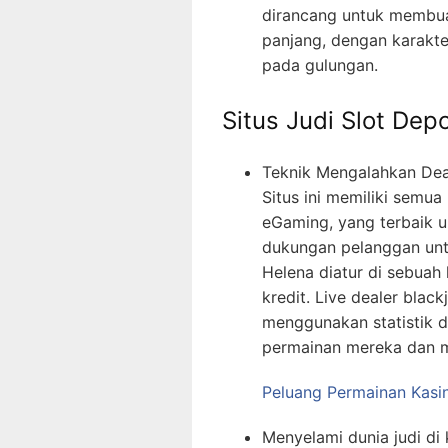
dirancang untuk membua
panjang, dengan karakter
pada gulungan.
Situs Judi Slot Dep
Teknik Mengalahkan Deal
Situs ini memiliki semua
eGaming, yang terbaik 
dukungan pelanggan un
Helena diatur di sebua
kredit. Live dealer blac
menggunakan statistik d
permainan mereka dan 
Peluang Permainan Kasi
Menyelami dunia judi di 