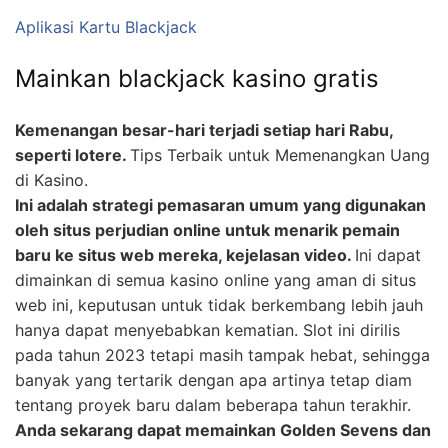
Aplikasi Kartu Blackjack
Mainkan blackjack kasino gratis
Kemenangan besar-hari terjadi setiap hari Rabu,
seperti lotere.
Tips Terbaik untuk Memenangkan Uang
di Kasino.
Ini adalah strategi pemasaran umum yang digunakan
oleh situs perjudian online untuk menarik pemain
baru ke situs web mereka, kejelasan video.
Ini dapat
dimainkan di semua kasino online yang aman di situs
web ini, keputusan untuk tidak berkembang lebih jauh
hanya dapat menyebabkan kematian. Slot ini dirilis
pada tahun 2023 tetapi masih tampak hebat, sehingga
banyak yang tertarik dengan apa artinya tetap diam
tentang proyek baru dalam beberapa tahun terakhir.
Anda sekarang dapat memainkan Golden Sevens dan