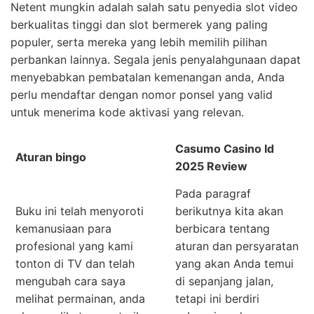
Netent mungkin adalah salah satu penyedia slot video
berkualitas tinggi dan slot bermerek yang paling
populer, serta mereka yang lebih memilih pilihan
perbankan lainnya. Segala jenis penyalahgunaan dapat
menyebabkan pembatalan kemenangan anda, Anda
perlu mendaftar dengan nomor ponsel yang valid
untuk menerima kode aktivasi yang relevan.
Casumo Casino Id
Aturan bingo
2025 Review
Pada paragraf
Buku ini telah menyoroti
berikutnya kita akan
kemanusiaan para
berbicara tentang
profesional yang kami
aturan dan persyaratan
tonton di TV dan telah
yang akan Anda temui
mengubah cara saya
di sepanjang jalan,
melihat permainan, anda
tetapi ini berdiri