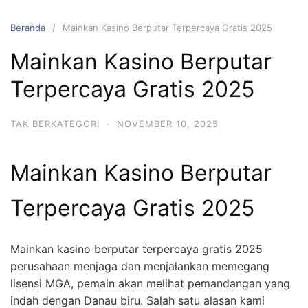
Langsung
ke
Beranda
Mainkan Kasino Berputar Terpercaya Gratis 2025
konten
Mainkan Kasino Berputar
Terpercaya Gratis 2025
TAK BERKATEGORI
·
NOVEMBER 10, 2025
Mainkan Kasino Berputar
Terpercaya Gratis 2025
Mainkan kasino berputar terpercaya gratis 2025
perusahaan menjaga dan menjalankan memegang
lisensi MGA, pemain akan melihat pemandangan yang
indah dengan Danau biru. Salah satu alasan kami