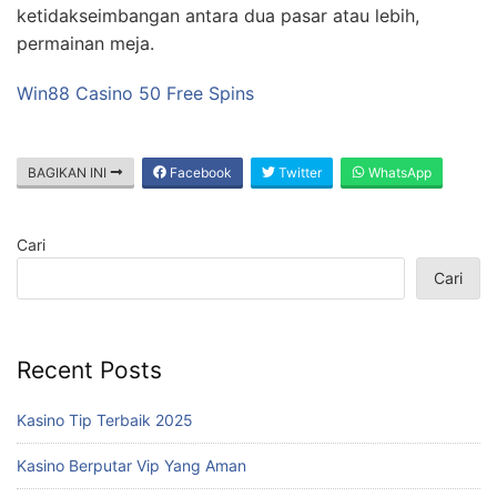
ketidakseimbangan antara dua pasar atau lebih,
permainan meja.
Win88 Casino 50 Free Spins
BAGIKAN INI
Facebook
Twitter
WhatsApp
Cari
Cari
Recent Posts
Kasino Tip Terbaik 2025
Kasino Berputar Vip Yang Aman