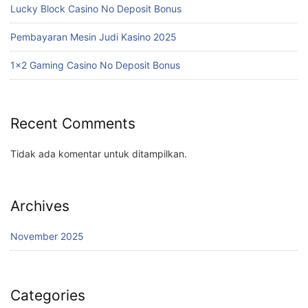
Lucky Block Casino No Deposit Bonus
Pembayaran Mesin Judi Kasino 2025
1×2 Gaming Casino No Deposit Bonus
Recent Comments
Tidak ada komentar untuk ditampilkan.
Archives
November 2025
Categories